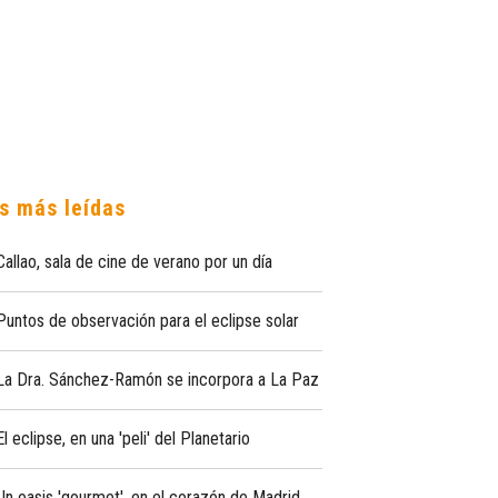
s más leídas
Callao, sala de cine de verano por un día
Puntos de observación para el eclipse solar
La Dra. Sánchez-Ramón se incorpora a La Paz
El eclipse, en una 'peli' del Planetario
Un oasis 'gourmet', en el corazón de Madrid