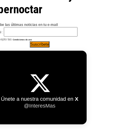
 pernoctar
be las últimas noticias en tu e-mail
l :
epto las
Condiciones de uso
Únete a nuestra comunidad en
X
@InteresMas