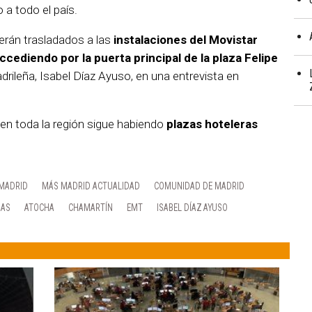
 a todo el país.
serán trasladados a las
instalaciones del Movistar
ccediendo por la puerta principal de la plaza Felipe
drileña, Isabel Díaz Ayuso, en una entrevista en
n toda la región sigue habiendo
plazas hoteleras
 MADRID
MÁS MADRID ACTUALIDAD
COMUNIDAD DE MADRID
JAS
ATOCHA
CHAMARTÍN
EMT
ISABEL DÍAZ AYUSO