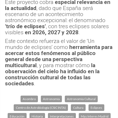
Este proyecto cobra
especial relevancia en
la actualidad
, dado que España será
escenario de un acontecimiento
astronómico excepcional: el denominado
'trío de eclipses'
, con tres eclipses solares
visibles
en 2026, 2027 y 2028
.
Este contexto refuerza el valor de 'Un
mundo de eclipses' como
herramienta para
acercar estos fenómenos al público
general desde una perspectiva
multicultural
, y para mostrar cómo
la
observación del cielo ha influido en la
construcción cultural de todas las
sociedades
.
Asombro
Astronomía
Astronomía Cultural
Centro de Astrobiología (CSIC INTA)
Cultura
Eclipses
Educación
Historia
Interpretaciones
Mas Interes Madrid