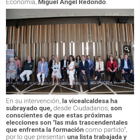
Economía,
Miguel Ángel Redondo
.
En su intervención,
la vicealcaldesa ha
subrayado que,
desde Ciudadanos,
son
conscientes de que estas próximas
elecciones son "las más trascendentales
que enfrenta la formación
como partido",
por lo que presentan
una lista trabajada y