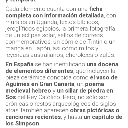
Cada elemento cuenta con una
ficha
completa con información detallada
, con
murales en Uganda, textos bíblicos,
jeroglíficos egipcios, la primera fotografía
de un eclipse solar, sellos de correos
conmemorativos, un cómic de Tintín o un
manga en Japón, así como mitos y
leyendas australianos, cherokees o zulús.
En España
se han identificado
una docena
de elementos diferentes
, que incluyen la
pieza cerámica conocida como
el vaso de
Agüimes
en Gran Canaria
, un
poema
medieval hebreo
y
un sillar de piedra en
Sos
del Rey Católico. Pero, no sólo son
crónicas o restos arqueológicos de siglos
atrás: también aparecen
obras pictóricas o
canciones recientes
, y hasta
un capítulo de
los Simpson
.