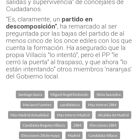
salidas y supervivencia" de concejales de
Ciudadanos.
"Es, claramente, un
partido en
descomposición"
, ha remarcado al ser
preguntada por las bajas del partido de al
menos cinco de los once ediles con los que
cuenta la formación. Ha asegurado que la
propia Villacís "lo intentó", pero el PP "le
cerró la puerta" al traspaso, y que ahora "lo
están intentando" otros miembros 'naranjas'
del Gobierno local.
Santiago Saura
Miguel Ángel Redondo
Silvia Saavedra
Mariano Fuentes
candidatura
Mas Interes 28M
Más Madrid Actualidad
Mas Interes Madrid
Alcaldía de Madrid
Candidata Begoña Villacís
28M
Elecciones 28M
Elecciones 28 de mayo
Madrid
Candidata Villacís