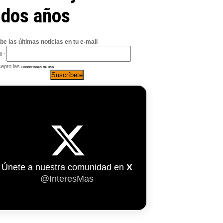
 dos años
be las últimas noticias en tu e-mail
l :
epto las
Condiciones de uso
Únete a nuestra comunidad en
X
@InteresMas