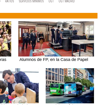
D
RATIOS
SERVICIOS MÍNIMOS
UGT
UGT MADRID
oras
Alumnos de FP, en la Casa de Papel