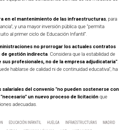
a en el mantenimiento de las infraestructuras
, para
fancia", y una mayor inversión pública que "permita
uito al primer ciclo de Educación Infantil".
ministraciones no prorrogar los actuales contratos
s de gestión indirecta
. Considera que la estabilidad de
sus profesionales, no de la empresa adjudicataria"
.
uede hablarse de calidad ni de continuidad educativa", ha
s salariales del convenio "no pueden sostenerse con
e
"necesario" un nuevo proceso de licitación
que
iciones adecuadas.
ÓN
EDUCACIÓN INFANTIL
HUELGA
INFRAESTRUCTURAS
MADRID