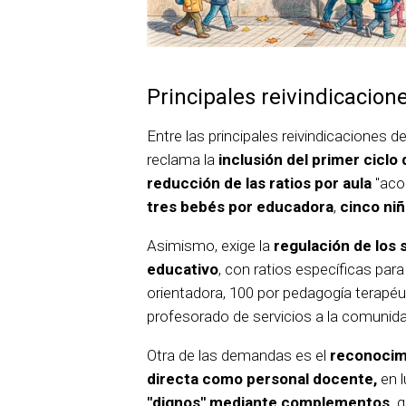
Principales reivindicacion
Entre las principales reivindicaciones d
reclama la
inclusión del primer ciclo
reducción de las ratios por aula
"acor
tres bebés por educadora
,
cinco niñ
Asimismo, exige la
regulación de los 
educativo
, con ratios específicas para
orientadora, 100 por pedagogía terapéu
profesorado de servicios a la comunida
Otra de las demandas es el
reconocimi
directa como personal docente,
en l
"dignos" mediante complementos,
q