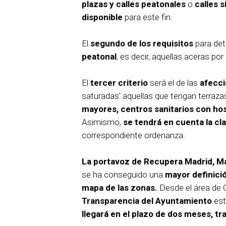
plazas y calles peatonales
o
calles s
disponible
para este fin.
El
segundo de los requisitos
para det
peatonal
, es decir, aquellas aceras po
El
tercer criterio
será el de las
afecc
saturadas' aquellas que tengan terraz
mayores, centros sanitarios con hos
Asimismo,
se tendrá en cuenta la cl
correspondiente ordenanza.
La portavoz de Recupera Madrid, Ma
se ha conseguido una
mayor definició
mapa de las zonas.
Desde el área de C
Transparencia del Ayuntamiento
est
llegará en el plazo de dos meses, tr