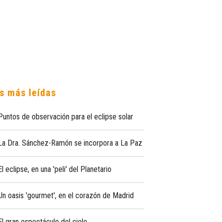
s más leídas
Puntos de observación para el eclipse solar
La Dra. Sánchez-Ramón se incorpora a La Paz
El eclipse, en una 'peli' del Planetario
Un oasis 'gourmet', en el corazón de Madrid
El gran espectáculo del cielo