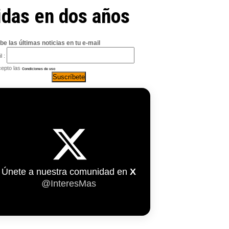
idas en dos años
be las últimas noticias en tu e-mail
l :
epto las
Condiciones de uso
Únete a nuestra comunidad en
X
@InteresMas