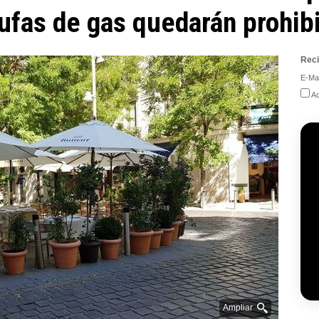
tufas de gas quedarán prohib
Reci
E-Mai
Ac
Ampliar