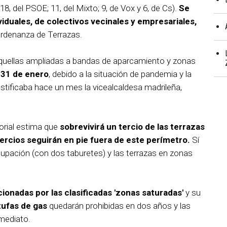
18, del PSOE; 11, del Mixto; 9, de Vox y 6, de Cs).
Se
iduales, de colectivos vecinales y empresariales,
ordenanza de Terrazas.
quellas ampliadas a bandas de aparcamiento y zonas
l 31 de enero
, debido a la situación de pandemia y la
justificaba hace un mes la vicealcaldesa madrileña,
torial estima que
sobrevivirá un tercio de las terrazas
tercios seguirán en pie fuera de este perímetro.
Sí
upación (con dos taburetes) y las terrazas en zonas
ionadas por las clasificadas 'zonas saturadas'
y su
tufas de gas
quedarán prohibidas en dos años y las
nmediato.