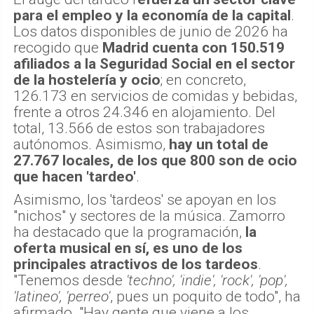
para el empleo y la economía de la capital
.
Los datos disponibles de junio de 2026 ha
recogido que
Madrid cuenta con 150.519
afiliados a la Seguridad Social en el sector
de la hostelería y ocio
; en concreto,
126.173 en servicios de comidas y bebidas,
frente a otros 24.346 en alojamiento. Del
total, 13.566 de estos son trabajadores
autónomos. Asimismo,
hay un total de
27.767 locales, de los que 800 son de ocio
que hacen 'tardeo'
.
Asimismo, los 'tardeos' se apoyan en los
"nichos" y sectores de la música. Zamorro
ha destacado que la programación,
la
oferta musical en sí, es uno de los
principales atractivos de los tardeos
.
"Tenemos desde
'techno', 'indie', 'rock', 'pop',
'latineo', 'perreo'
, pues un poquito de todo", ha
afirmado. "Hay gente que viene a los