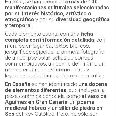
En total, se han recopilado
más de 100
manifestaciones culturales seleccionadas
por su interés histórico, artístico o
etnográfico
y por su
diversidad geográfica
y temporal
.
Cada elemento cuenta con una
ficha
completa con información detallada
, con
murales en Uganda, textos bíblicos,
jeroglíficos egipcios, la primera fotografía
de un eclipse solar, sellos de correos
conmemorativos, un cómic de Tintín o un
manga en Japón, así como mitos y
leyendas australianos, cherokees o zulús.
En España
se han identificado
una docena
de elementos diferentes
, que incluyen la
pieza cerámica conocida como
el vaso de
Agüimes
en Gran Canaria
, un
poema
medieval hebreo
y
un sillar de piedra en
Sos
del Rey Católico. Pero, no sólo son