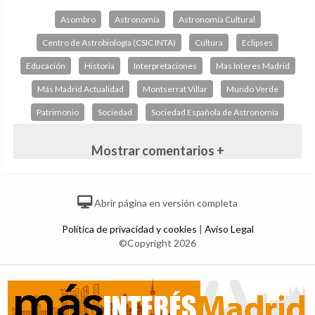
Asombro
Astronomía
Astronomía Cultural
Centro de Astrobiología (CSIC INTA)
Cultura
Eclipses
Educación
Historia
Interpretaciones
Mas Interes Madrid
Más Madrid Actualidad
Montserrat Villar
Mundo Verde
Patrimonio
Sociedad
Sociedad Española de Astronomía
Mostrar comentarios +
Abrir página en versión completa
Política de privacidad y cookies
|
Aviso Legal
©Copyright 2026