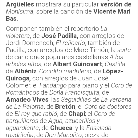
Argüelles
mostrará su particular
versión de
Monísima
, sobre la canción de
Vicente Mari
Bas
.
Componen también el repertorio
La
violetera
, de
José Padilla,
con arreglos de
Jordi Domènech;
El relicario
, también de
Padilla, con arreglos de Marc Timón; la
suite
de canciones populares castellanas
A los
árboles altos
, de
Albert Guinovart
;
Castilla
,
de
Albéniz
;
Cocidito madrileño
, de
López-
Quiroga,
con arreglos de Juan José
Colomer; el
Fandango
para piano y el
Coro de
Románticos
de
Doña Francisquita
, de
Amadeo Vives
; las
Seguidillas
de
La verbena
de La Paloma
, de
Bretón
; el
Coro de doctores
de
El rey que rabió
, de
Chapí
; el
Coro de
barquilleros
de
Agua, azucarillos y
aguardiente
, de
Chueca
, y la
Ensalada
madrileña
, de
Don Manolito
, pieza de