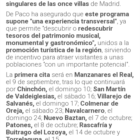
singulares de las once villas
de Madrid.
De Paco ha asegurado que
este programa
supone "una experiencia transversal"
, ya
que permite "descubrir o
redescubrir
tesoros del patrimonio musical,
monumental y gastronómico",
unidos a la
promoción turística de la región
, sirviendo
de incentivo para atraer visitantes a unas
poblaciones "con un importante potencial".
La
primera cita
será en
Manzanares el Real,
el 9 de septiembre, tras lo que continuará
por
Chinchón,
el domingo 10;
San Martín
de Valdeiglesias,
el sábado 16;
Villarejo de
Salvanés,
el domingo 17;
Colmenar de
Oreja,
el sábado 23;
Navalcarnero
, el
domingo 24;
Nuevo Baztan,
el 7 de octubre;
Patones,
el 8 de octubre;
Rascafría y
Buitrago del Lozoya,
el 14 de octubre y
Torrelaguna,
el 15.