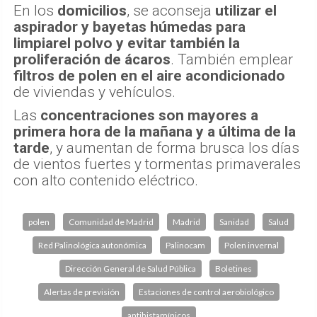
En los
domicilios
, se aconseja
utilizar el
aspirador y bayetas húmedas para
limpiarel polvo y evitar también la
proliferación de ácaros
. También emplear
filtros de polen en el aire acondicionado
de viviendas y vehículos.
Las
concentraciones son mayores a
primera hora de la mañana y a última de la
tarde
, y aumentan de forma brusca los días
de vientos fuertes y tormentas primaverales
con alto contenido eléctrico.
polen
Comunidad de Madrid
Madrid
Sanidad
Salud
Red Palinológica autonómica
Palinocam
Polen invernal
Dirección General de Salud Pública
Boletines
Alertas de previsión
Estaciones de control aerobiológico
antihistamínicos