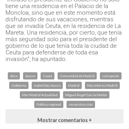
Ceuta para defenderse de toda esa
invasión", ha apuntado.
ático
Ayuso
Ceuta
Comunidad de Madrid
corrupción
Gobierno
Isabel Díaz Ayuso
Madrid
Mas Interes Madrid
Más Madrid Actualidad
Miguel Ángel García Martín
Política regional
reconstrucción
Mostrar comentarios +
Abrir página en versión completa
Política de privacidad y cookies
|
Aviso Legal
©Copyright 2026