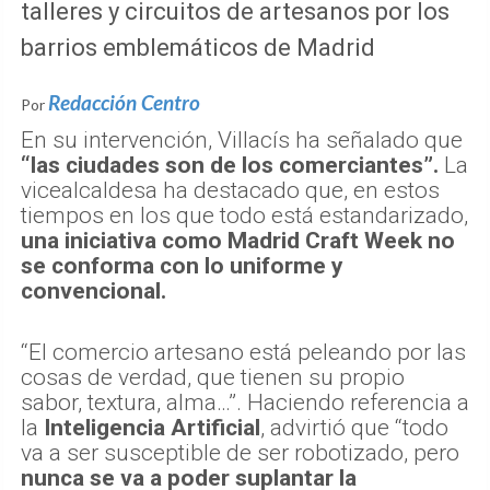
vicealcaldesa ha destacado que, en estos
tiempos en los que todo está estandarizado,
una iniciativa como Madrid Craft Week no
se conforma con lo uniforme y
convencional.
“El comercio artesano está peleando por las
cosas de verdad, que tienen su propio
sabor, textura, alma…”. Haciendo referencia a
la
Inteligencia Artificial
, advirtió que “todo
va a ser susceptible de ser robotizado, pero
nunca se va a poder suplantar la
imaginación, la empatía, lo que hacemos
con nuestras manos…
Eso es la artesanía”.
Y concluyó: “Estamos en el momento
oportuno para
cuidarlo, preservarlo y
ponerlo en valor.
Hay que pelear por lo que
nos hace únicos. Yo seguiré defendiéndolo
esté donde esté”.