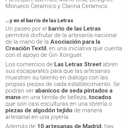
Creación Textil
, en una iniciativa que cuenta
con el apoyo de Gin Xoriguer.
Los comercios de
Las Letras Street
abren
sus escaparates para que las artesanas
muestren su talento en diálogo con las
propias piezas de cada establecimiento. Se
podrán ver
abanicos de seda pintados a
mano
en una tienda de belleza,
tocados
que son casi esculturas en una librería o
piezas de algodón tejido
de manera
artesanal en una joyería.
Además de
10 artesanas de Madrid,
hay
representación de
País Vasco, Navarra,
Canarias y Coimbra
(Portugal).
La programación completa, en
este enlace.
Más Madrid Actualidad
Mas Interes Madrid
Decoración