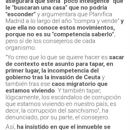
organismo.
"Yo creo que lo que se quiere hacer es
sacar
de contexto este asunto para tapar, en
primer lugar, la incompetencia del
gobierno tras la invasión de Ceuta
y
también tras ese
caos migratorio que
estamos viviendo
. Y también tapar,
lógicamente, los escándalos de corrupción
que estamos viviendo en nuestro país, es
decir, la corrupción del sanchismo", ha
denunciado, por su parte, el consejero.
Así,
ha insistido en que el inmueble se
adquirió para "ponerlo al servicio de la
Comunidad de Madrid"
y para las
"necesidades que pudiera tener", si bien
ha
defendido su venta, porque ahora hay otro
contexto y la prioridad es "la
reconstrucción" de la Sierra Oeste
. "Por
eso, se decide el que se puedan emplear