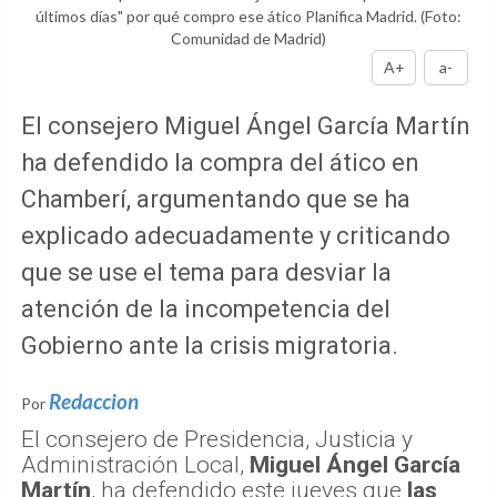
Chamberí, argumentando que se ha
explicado adecuadamente y criticando
que se use el tema para desviar la
atención de la incompetencia del
Gobierno ante la crisis migratoria.
Redaccion
Por
El consejero de Presidencia, Justicia y
Administración Local,
Miguel Ángel García
Martín
, ha defendido este jueves que
las
explicaciones el ático adquirido en
Chamberí están "sobradamente dadas"
y
ha criticado que se saque este asunto "de
contexto" para "tapar la incompetencia del
Gobierno tras la invasión de Ceuta" y por el
"caos migratorio".