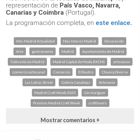
Arte
gastronomía
Madrid
Ayuntamiento de Madrid
Todo está en Madrid
Madrid Capital de Moda (MCM)
artesanos
comercio artesanal
Comercio
El Rastro
Chueca Diversa
Las Letras Street
Galería Canalejas
Artesania
Madrid Craft Week 2023
Gin Xoriguer
Premios Madrid Craft Week
craftlovers
Mostrar comentarios +
Abrir página en versión completa
COMUNIDAD DE MADRID
El consejero asegura que la compra del ático