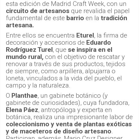
mundo rural,
con el objetivo de rescatar y
renovar a través de sus productos, tejidos
de siempre, como arpillera, alpujarra o
loneta, vinculados a la vida del pueblo, el
campo y la naturaleza.
O
Planthae
, un gabinete botánico (y
gabinete de curiosidades), cuya fundadora,
Elena Páez
, antropóloga y experta en
botánica, realiza una impresionante labor de
coleccionismo y venta de plantas exóticas
y de maceteros de diseño artesano
.
Participan, además, Mario Cruz Designer,
Morueco Ceramics y Clarina Ceramics.
...y en el barrio de las Letras
Un paseo por el
barrio de las Letras
permitirá disfrutar de la artesanía nacional
de la mano de la
Asociación para la