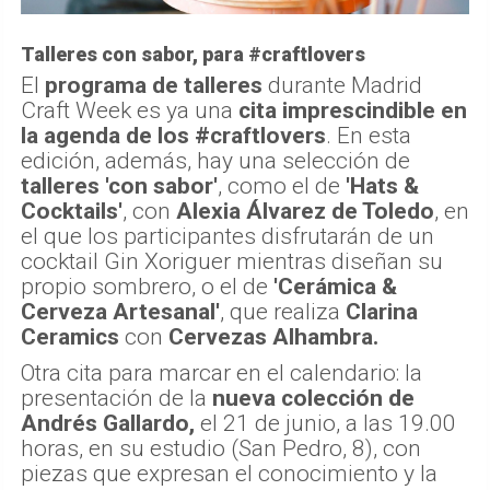
talleres 'con sabor'
, como el de
'Hats &
Cocktails'
, con
Alexia Álvarez de Toledo
, en
el que los participantes disfrutarán de un
cocktail Gin Xoriguer mientras diseñan su
propio sombrero, o el de
'Cerámica &
Cerveza Artesanal'
, que realiza
Clarina
Ceramics
con
Cervezas Alhambra.
Otra cita para marcar en el calendario: la
presentación de la
nueva colección de
Andrés Gallardo,
el 21 de junio, a las 19.00
horas, en su estudio (San Pedro, 8), con
piezas que expresan el conocimiento y la
destreza de
artesanos de la porcelana y la
joyería en España y Portugal
, y que los
visitantes podrán descubrir en el espacio
donde se crean.