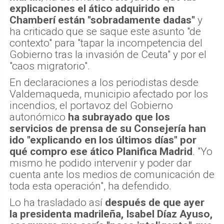
En declaraciones a los periodistas desde
Valdemaqueda, municipio afectado por los
incendios, el portavoz del Gobierno
autonómico
ha subrayado que los
servicios de prensa de su Consejería han
ido "explicando en los últimos días" por
qué compro ese ático Planifica Madrid
. "Yo
mismo he podido intervenir y poder dar
cuenta ante los medios de comunicación de
toda esta operación", ha defendido.
Lo ha trasladado así
después de que ayer
la presidenta madrileña, Isabel Díaz Ayuso,
asegurara que sería "poco inteligente" que
le "buscaran una casa" que no podría
"esconder"
y argumentara que Planifica
Madrid a lo largo del año "compra y vende"
y
que ella no conoce estos movimientos,
porque no es su "competencia saberlo"
,
pero sí de los consejeros de cada