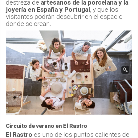
Circuito de verano en El Rastro
El Rastro
es uno de los puntos calientes de
esta edición de Madrid Craft Week, con un
circuito de artesanos
que revalida el papel
fundamental de este
barrio
en la
tradición
artesana.
Entre ellos se encuentra
Eturel
, la firma de
decoración y accesorios de
Eduardo
Rodríguez Turel
, que
se inspira en el