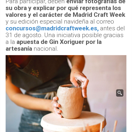
artesanía
nacional.
Talleres con sabor, para #craftlovers
El
programa de talleres
durante Madrid
Craft Week es ya una
cita imprescindible en
la agenda de los #craftlovers
. En esta
edición, además, hay una selección de