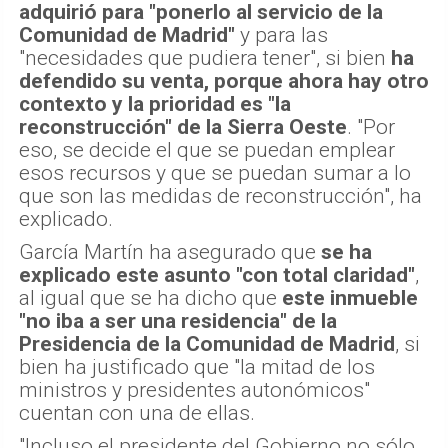
esos recursos y que se puedan sumar a lo
que son las medidas de reconstrucción", ha
explicado.
García Martín ha asegurado que
se ha
explicado este asunto "con total claridad"
,
al igual que se ha dicho que
este inmueble
"no iba a ser una residencia" de la
Presidencia de la Comunidad de Madrid
, si
bien ha justificado que "la mitad de los
ministros y presidentes autonómicos"
cuentan con una de ellas.
"Incluso el presidente del Gobierno no sólo
tiene una residencia en el Palacio de la
Moncloa, sino que en este momento está
disfrutando de sus vacaciones, mientras
que se invadía Ceuta, en la residencia de La
Mareta. Una residencia, por cierto, que tenía
más seguridad solo para el presidente del
gobierno de lo que tenía toda la ciudad de