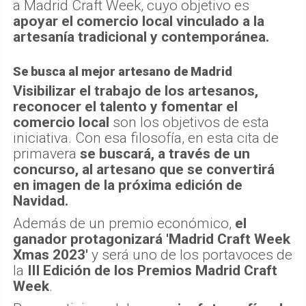
comercio local
son los objetivos de esta
iniciativa. Con esa filosofía, en esta cita de
primavera
se buscará, a través de un
concurso, al artesano que se convertirá
en imagen de la próxima edición de
Navidad.
Además de un premio económico,
el
ganador protagonizará 'Madrid Craft Week
Xmas 2023'
y será uno de los portavoces de
la
III Edición de los Premios Madrid Craft
Week
.
Para participar, deben
enviar fotografías de
su obra y explicar por qué representa los
valores y el carácter de Madrid Craft Week
y su edición especial navideña al correo
concursos@madridcraftweek.es,
antes del
31 de agosto. Una iniciativa posible gracias
a la
apuesta de Gin Xoriguer por la