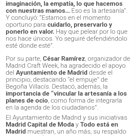
Por su parte,
César Ramírez
, organizador de
Madrid Craft Week, ha agradecido el apoyo
del
Ayuntamiento de Madrid
desde el
principio, destacando “el empuje” de
Begoña Villacís. Destacó, además, la
importancia de “vincular la artesanía a los
planes de ocio
, como forma de integrarla
en la agenda de los ciudadanos”.
El Ayuntamiento de Madrid y sus iniciativas
Madrid Capital de Moda
y
Todo está en
Madrid
muestran, un año más, su respaldo
a Madrid Craft Week, cuyo objetivo es
apoyar el comercio local vinculado a la
artesanía tradicional y contemporánea.
Se busca al mejor artesano de Madrid
Visibilizar el trabajo de los artesanos,
reconocer el talento y fomentar el