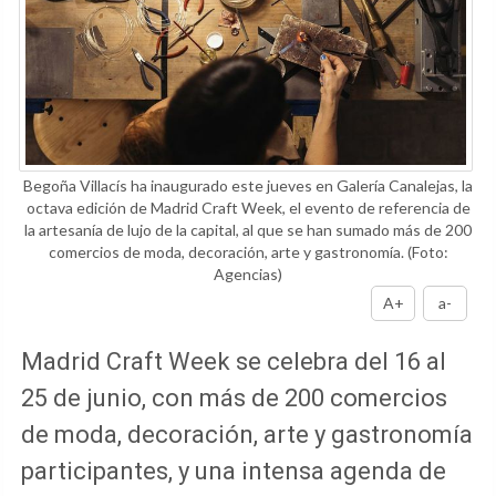
Begoña Villacís ha inaugurado este jueves en Galería Canalejas, la
octava edición de Madrid Craft Week, el evento de referencia de
la artesanía de lujo de la capital, al que se han sumado más de 200
comercios de moda, decoración, arte y gastronomía.
(Foto:
Agencias)
A+
a-
Madrid Craft Week se celebra del 16 al
25 de junio, con más de 200 comercios
de moda, decoración, arte y gastronomía
participantes, y una intensa agenda de
talleres y circuitos de artesanos por los
barrios emblemáticos de Madrid
Redacción Centro
Por
En su intervención, Villacís ha señalado que
“las ciudades son de los comerciantes”.
La