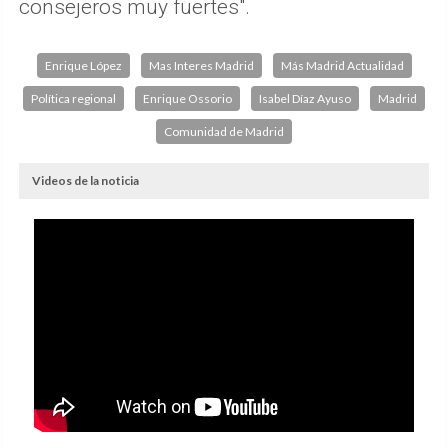
consejeros muy fuertes".
Enrique López
Mas Interes Madrid
Más Madrid Actualidad
Política regional
Enrique Ossorio
Isabel Díaz Ayuso
Madrid
Comunidad de Madrid
Videos de la noticia