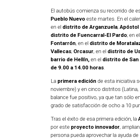
El autobús comienza su recorrido de e
Pueblo Nuevo
este martes. En el cale
en el
distrito de Arganzuela
;
Apóstol
distrito de Fuencarral-El Pardo
; en e
Fontarrón
, en el
distrito de Moratala
Vallecas
;
Orcasur
, en el
distrito de U
barrio de Hellín,
en el
distrito de San
de 9.00 a 14.00 horas
.
La
primera edición
de esta iniciativa 
noviembre) y en cinco distritos (Latina, 
balance fue positivo, ya que tan sólo 
grado de satisfacción de ocho a 10 pun
Tras el éxito de esa primera edición, la
por este
proyecto innovador
, amplia
persona pueda aprovechar la ayuda de p