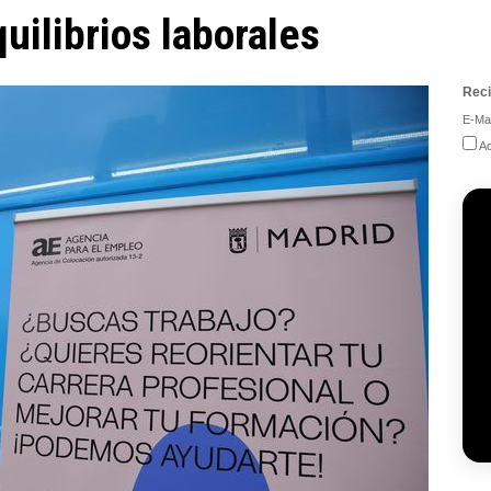
uilibrios laborales
Reci
E-Mai
Ac