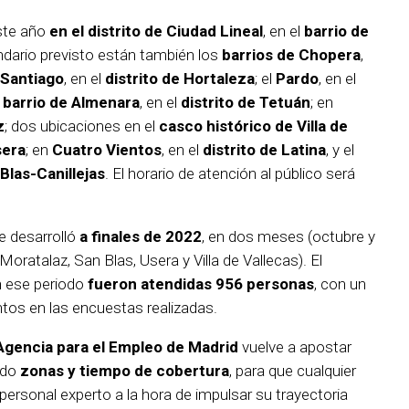
ste año
en el distrito de Ciudad Lineal
, en el
barrio de
ndario previsto están también los
barrios de Chopera
,
 Santiago
, en el
distrito de Hortaleza
; el
Pardo
, en el
l
barrio de Almenara
, en el
distrito de Tetuán
; en
z
; dos ubicaciones en el
casco histórico de Villa de
sera
; en
Cuatro Vientos
, en el
distrito de Latina
, y el
 Blas-Canillejas
. El horario de atención al público será
se desarrolló
a finales de 2022
, en dos meses (octubre y
Moratalaz, San Blas, Usera y Villa de Vallecas). El
en ese periodo
fueron atendidas 956 personas
, con un
tos en las encuestas realizadas.
Agencia para el Empleo de Madrid
vuelve a apostar
ndo
zonas y tiempo de cobertura
, para que cualquier
ersonal experto a la hora de impulsar su trayectoria