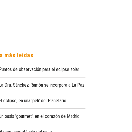
s más leídas
Puntos de observación para el eclipse solar
La Dra. Sánchez-Ramón se incorpora a La Paz
El eclipse, en una 'peli' del Planetario
Un oasis 'gourmet', en el corazón de Madrid
El gran espectáculo del cielo