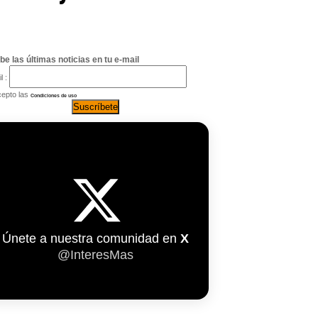
be las últimas noticias en tu e-mail
l :
epto las
Condiciones de uso
Únete a nuestra comunidad en
X
@InteresMas