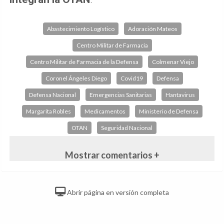
Abastecimiento Logístico
Adoración Mateos
Centro Militar de Farmacia
Centro Militar de Farmacia de la Defensa
Colmenar Viejo
Coronel Ángeles Diego
Covid19
Defensa
Defensa Nacional
Emergencias Sanitarias
Hantavirus
Margarita Robles
Medicamentos
Ministerio de Defensa
OTAN
Seguridad Nacional
Mostrar comentarios +
Abrir página en versión completa