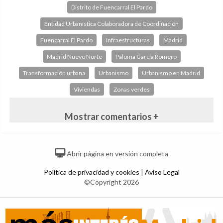
Distrito de Fuencarral El Pardo
Entidad Urbanística Colaboradora de Coordinación
Fuencarral El Pardo
Infraestructuras
Madrid
Madrid Nuevo Norte
Paloma García Romero
Transformación urbana
Urbanismo
Urbanismo en Madrid
Viviendas
Zonas verdes
Mostrar comentarios +
Abrir página en versión completa
Política de privacidad y cookies
|
Aviso Legal
©Copyright 2026