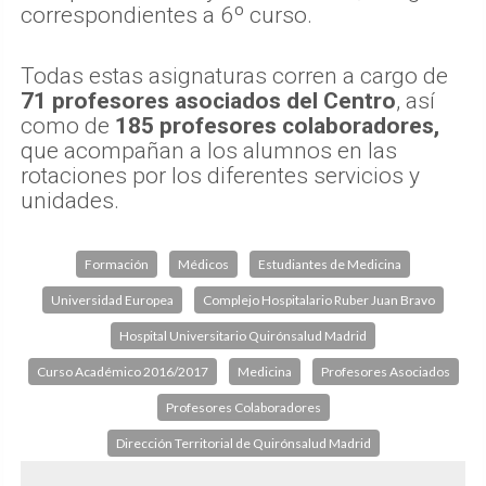
correspondientes a 6º curso.
Todas estas asignaturas corren a cargo de
71 profesores
asociados del Centro
, así
como de
185 profesores colaboradores,
que acompañan a los alumnos en las
rotaciones por los diferentes servicios y
unidades.
Formación
Médicos
Estudiantes de Medicina
Universidad Europea
Complejo Hospitalario Ruber Juan Bravo
Hospital Universitario Quirónsalud Madrid
Curso Académico 2016/2017
Medicina
Profesores Asociados
Profesores Colaboradores
Dirección Territorial de Quirónsalud Madrid