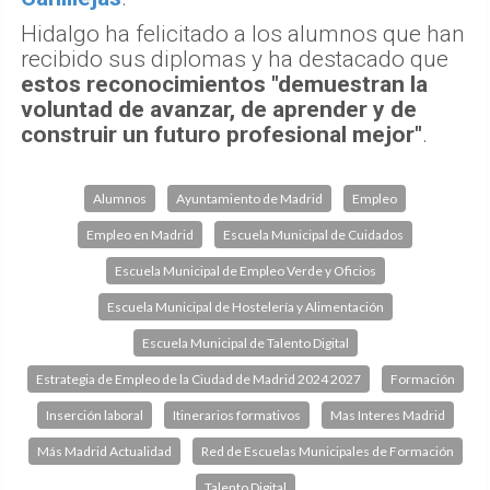
Hidalgo ha felicitado a los alumnos que han
recibido sus diplomas y ha destacado que
estos reconocimientos "demuestran la
voluntad de avanzar, de aprender y de
construir un futuro profesional mejor"
.
Alumnos
Ayuntamiento de Madrid
Empleo
Empleo en Madrid
Escuela Municipal de Cuidados
Escuela Municipal de Empleo Verde y Oficios
Escuela Municipal de Hostelería y Alimentación
Escuela Municipal de Talento Digital
Estrategia de Empleo de la Ciudad de Madrid 2024 2027
Formación
Inserción laboral
Itinerarios formativos
Mas Interes Madrid
Más Madrid Actualidad
Red de Escuelas Municipales de Formación
Talento Digital