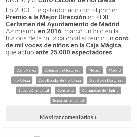
Madrid y el
Coro Escolar de Hortaleza
.
En 2003, fue galardonado con el primer
Premio a la Mejor Dirección
en el
XI
Certamen del Ayuntamiento de Madrid
.
Asimismo,
en 2016
, marcó un hito en la
historia de la música coral al reunir un
coro
de mil voces de niños en la Caja Mágica
,
que actuó
ante 25.000 espectadores
.
David Pérez
Colegios de Hortaleza
Música
Madrid
Hortaleza
Coro Escolar de Hortaleza
Distrito de Hortaleza
Educación musical
Concierto
Comunidad de Madrid
Repertorio musical
Mostrar comentarios +