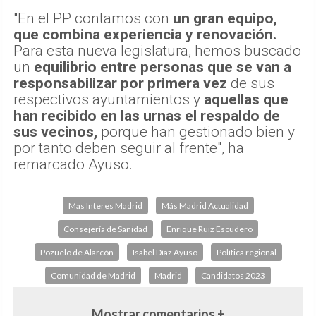
"En el PP contamos con
un gran equipo,
que combina experiencia y renovación.
Para esta nueva legislatura, hemos buscado
un
equilibrio entre personas que se van a
responsabilizar por primera vez
de sus
respectivos ayuntamientos y
aquellas que
han recibido en las urnas el respaldo de
sus vecinos,
porque han gestionado bien y
por tanto deben seguir al frente", ha
remarcado Ayuso.
Mas Interes Madrid
Más Madrid Actualidad
Consejería de Sanidad
Enrique Ruiz Escudero
Pozuelo de Alarcón
Isabel Díaz Ayuso
Política regional
Comunidad de Madrid
Madrid
Candidatos 2023
Mostrar comentarios +