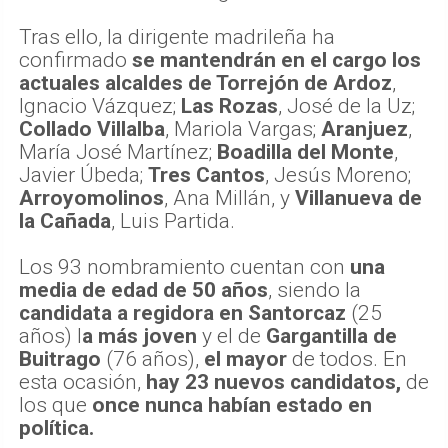
Tras ello, la dirigente madrileña ha
confirmado
se mantendrán en el cargo los
actuales alcaldes de Torrejón de Ardoz
,
Ignacio Vázquez;
Las Rozas
, José de la Uz;
Collado Villalba
, Mariola Vargas;
Aranjuez
,
María José Martínez;
Boadilla del Monte
,
Javier Úbeda;
Tres Cantos
, Jesús Moreno;
Arroyomolinos
, Ana Millán, y
Villanueva de
la Cañada
, Luis Partida.
Los 93 nombramiento cuentan con
una
media de edad de 50 años
, siendo la
candidata a regidora en Santorcaz
(25
años) l
a más joven
y el de
Gargantilla de
Buitrago
(76 años),
el mayor
de todos. En
esta ocasión,
hay 23 nuevos candidatos,
de
los que
once nunca habían estado en
política.