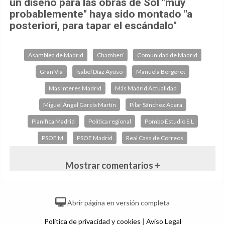
un diseño para las obras de Sol "muy
probablemente" haya sido montado "a
posteriori, para tapar el escándalo"
.
Asamblea de Madrid
Chamberí
Comunidad de Madrid
Gran Vía
Isabel Díaz Ayuso
Manuela Bergerot
Mas Interes Madrid
Más Madrid Actualidad
Miguel Ángel García Martín
Pilar Sánchez Acera
Planifica Madrid
Política regional
Pombo Estudio S.L
PSOE M
PSOE Madrid
Real Casa de Correos
Mostrar comentarios +
Abrir página en versión completa
Política de privacidad y cookies
|
Aviso Legal