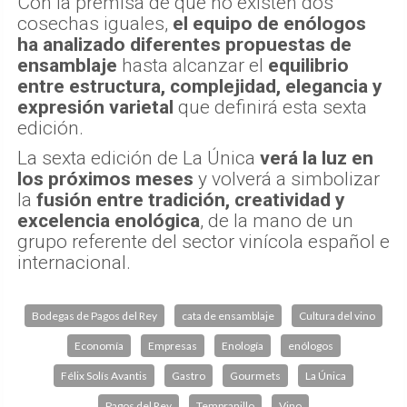
Con la premisa de que no existen dos
cosechas iguales,
el equipo de enólogos
ha analizado diferentes propuestas de
ensamblaje
hasta alcanzar el
equilibrio
entre estructura, complejidad, elegancia y
expresión varietal
que definirá esta sexta
edición.
La sexta edición de La Única
verá la luz en
los próximos meses
y volverá a simbolizar
la
fusión entre tradición, creatividad y
excelencia enológica
, de la mano de un
grupo referente del sector vinícola español e
internacional.
Bodegas de Pagos del Rey
cata de ensamblaje
Cultura del vino
Economía
Empresas
Enología
enólogos
Félix Solís Avantis
Gastro
Gourmets
La Única
Pagos del Rey
Tempranillo
Vino