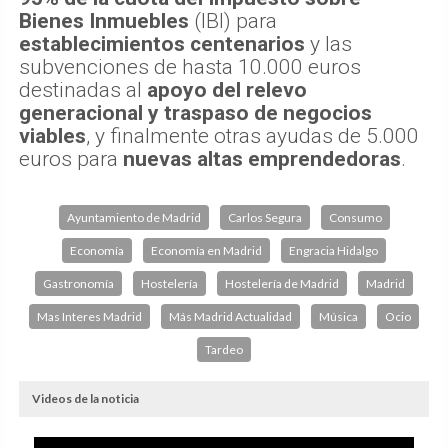
Bienes Inmuebles
(IBI) para
establecimientos centenarios
y las
subvenciones de hasta 10.000 euros
destinadas al
apoyo del relevo
generacional y traspaso de negocios
viables
, y finalmente otras ayudas de 5.000
euros para
nuevas altas emprendedoras
.
Ayuntamiento de Madrid
Carlos Segura
Consumo
Economía
Economía en Madrid
Engracia Hidalgo
Gastronomía
Hostelería
Hostelería de Madrid
Madrid
Mas Interes Madrid
Más Madrid Actualidad
Música
Ocio
Tardeo
Videos de la noticia