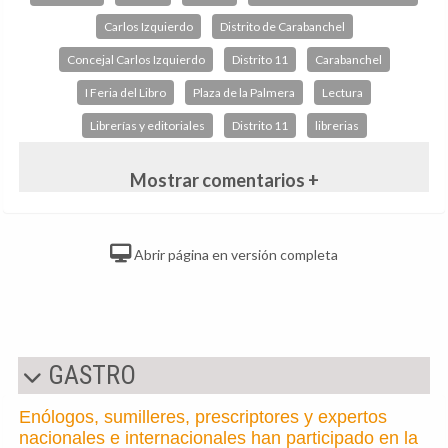
Carlos Izquierdo
Distrito de Carabanchel
Concejal Carlos Izquierdo
Distrito 11
Carabanchel
I Feria del Libro
Plaza de la Palmera
Lectura
Librerías y editoriales
Distrito 11
librerias
Mostrar comentarios +
Abrir página en versión completa
GASTRO
Enólogos, sumilleres, prescriptores y expertos
nacionales e internacionales han participado en la