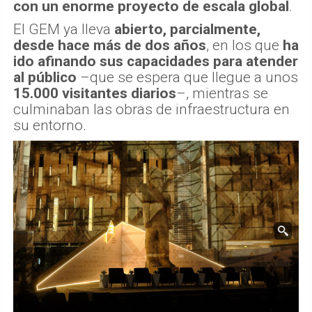
con un enorme proyecto de escala global
.
El GEM ya lleva
abierto, parcialmente,
desde hace más de dos años
, en los que
ha
ido afinando sus capacidades para atender
al público
–que se espera que llegue a unos
15.000 visitantes diarios
–, mientras se
culminaban las obras de infraestructura en
su entorno.