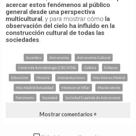
acercar estos fenómenos al público
general desde una perspectiva
multicultural
, y para mostrar cómo
la
observación del cielo ha influido en la
construcción cultural de todas las
sociedades
.
Asombro
Astronomía
Astronomía Cultural
Centro de Astrobiología (CSIC INTA)
Cultura
Eclipses
Educación
Historia
Interpretaciones
Mas Interes Madrid
Más Madrid Actualidad
Montserrat Villar
Mundo Verde
Patrimonio
Sociedad
Sociedad Española de Astronomía
Mostrar comentarios +