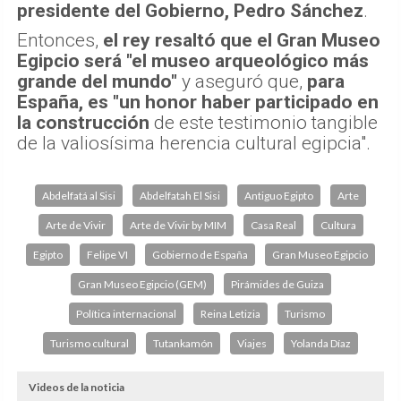
presidente del Gobierno, Pedro Sánchez
.
Entonces,
el rey resaltó que el Gran Museo
Egipcio será "el museo arqueológico más
grande del mundo"
y aseguró que,
para
España, es "un honor haber participado en
la construcción
de este testimonio tangible
de la valiosísima herencia cultural egipcia".
Abdelfatá al Sisi
Abdelfatah El Sisi
Antiguo Egipto
Arte
Arte de Vivir
Arte de Vivir by MIM
Casa Real
Cultura
Egipto
Felipe VI
Gobierno de España
Gran Museo Egipcio
Gran Museo Egipcio (GEM)
Pirámides de Guiza
Política internacional
Reina Letizia
Turismo
Turismo cultural
Tutankamón
Viajes
Yolanda Díaz
Videos de la noticia