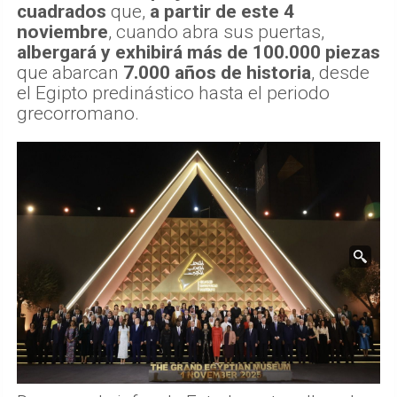
cuadrados
que,
a partir de este 4
noviembre
, cuando abra sus puertas,
albergará y exhibirá más de 100.000 piezas
que abarcan
7.000 años de historia
, desde
el Egipto predinástico hasta el periodo
grecorromano.