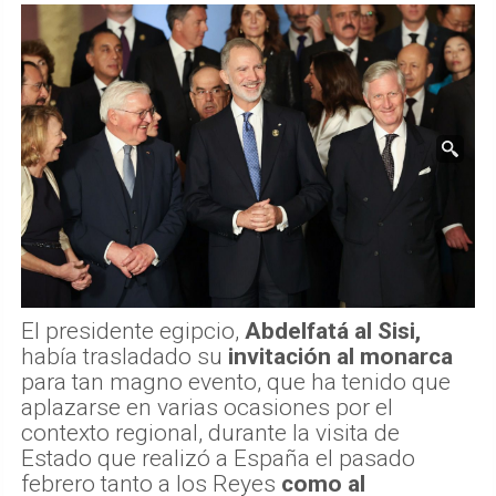
El presidente egipcio,
Abdelfatá al Sisi,
había trasladado su
invitación al monarca
para tan magno evento, que ha tenido que
aplazarse en varias ocasiones por el
contexto regional, durante la visita de
Estado que realizó a España el pasado
febrero tanto a los Reyes
como al