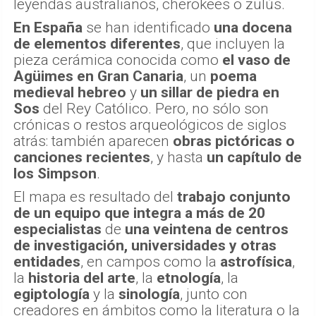
leyendas australianos, cherokees o zulús.
En España
se han identificado
una docena
de elementos diferentes
, que incluyen la
pieza cerámica conocida como
el vaso de
Agüimes
en Gran Canaria
, un
poema
medieval hebreo
y
un sillar de piedra en
Sos
del Rey Católico. Pero, no sólo son
crónicas o restos arqueológicos de siglos
atrás: también aparecen
obras pictóricas o
canciones recientes
, y hasta
un capítulo de
los Simpson
.
El mapa es resultado del
trabajo conjunto
de un equipo que integra a más de 20
especialistas
de
una veintena de centros
de investigación, universidades y otras
entidades
, en campos como la
astrofísica
,
la
historia del arte
, la
etnología
, la
egiptología
y la
sinología
, junto con
creadores en ámbitos como la literatura o la