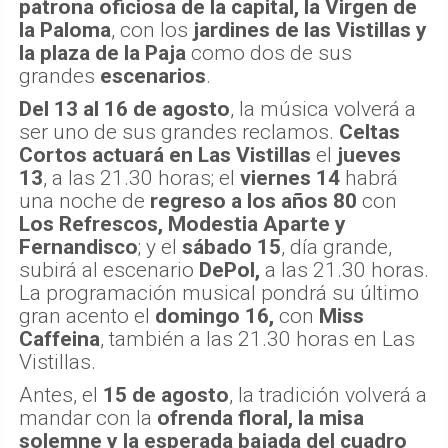
patrona oficiosa de la capital, la Virgen de
la Paloma
, con los
jardines de las Vistillas y
la plaza de la Paja
como dos de sus
grandes
escenarios
.
Del 13 al 16 de agosto
, la música volverá a
ser uno de sus grandes reclamos.
Celtas
Cortos actuará en Las Vistillas
el
jueves
13
, a las 21.30 horas; el
viernes 14
habrá
una noche de
regreso a los años 80
con
Los Refrescos, Modestia Aparte y
Fernandisco
; y el
sábado 15
, día grande,
subirá al escenario
DePol,
a las 21.30 horas.
La programación musical pondrá su último
gran acento el
domingo 16,
con
Miss
Caffeina
, también a las 21.30 horas en Las
Vistillas.
Antes, el
15 de agosto
, la tradición volverá a
mandar con la
ofrenda floral, la misa
solemne y la esperada bajada del cuadro