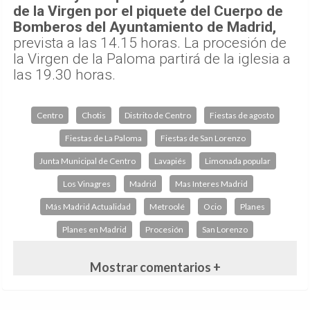
de la Virgen por el piquete del Cuerpo de
Bomberos del Ayuntamiento de Madrid,
prevista a las 14.15 horas. La procesión de
la Virgen de la Paloma partirá de la iglesia a
las 19.30 horas.
Centro
Chotis
Distrito de Centro
Fiestas de agosto
Fiestas de La Paloma
Fiestas de San Lorenzo
Junta Municipal de Centro
Lavapiés
Limonada popular
Los Vinagres
Madrid
Mas Interes Madrid
Más Madrid Actualidad
Metroolé
Ocio
Planes
Planes en Madrid
Procesión
San Lorenzo
Mostrar comentarios +