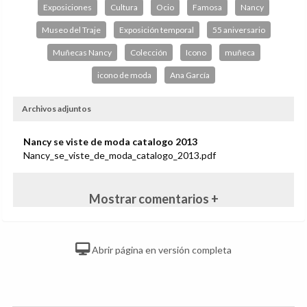
Exposiciones
Cultura
Ocio
Famosa
Nancy
Museo del Traje
Exposición temporal
55 aniversario
Muñecas Nancy
Colección
Icono
muñeca
icono de moda
Ana García
Archivos adjuntos
Nancy se viste de moda catalogo 2013
Nancy_se_viste_de_moda_catalogo_2013.pdf
Mostrar comentarios +
Abrir página en versión completa