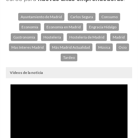
Ayuntamiento de Madrid
Carlos Segura
Consumo
Economía
Economía en Madrid
Engracia Hidalgo
Gastronomía
Hostelería
Hostelería de Madrid
Madrid
Mas Interes Madrid
Más Madrid Actualidad
Música
Ocio
Tardeo
Videos de la noticia