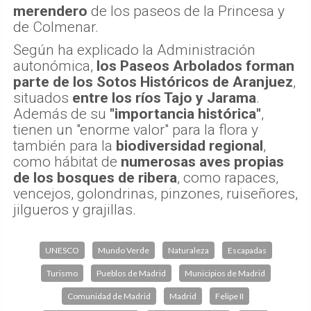
merendero
de los paseos de la Princesa y
de Colmenar.
Según ha explicado la Administración
autonómica,
los Paseos Arbolados forman
parte de los Sotos Históricos de Aranjuez
,
situados
entre los ríos Tajo y Jarama
.
Además de su
"importancia histórica"
,
tienen un "enorme valor" para la flora y
también para la
biodiversidad regional
,
como hábitat de
numerosas aves propias
de los bosques de ribera
, como rapaces,
vencejos, golondrinas, pinzones, ruiseñores,
jilgueros y grajillas.
UNESCO
Mundo Verde
Naturaleza
Escapadas
Turismo
Pueblos de Madrid
Municipios de Madrid
Comunidad de Madrid
Madrid
Felipe II