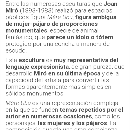
Entre las numerosas esculturas que
Joan
Miró
(1893-1983) realizó para espacios
públicos figura
Mère Ubu
,
figura ambigua
de mujer-pájaro de proporciones
monumentales
, especie de animal
fantástico, que
parece un ídolo o tótem
protegido por una concha a manera de
escudo.
Esta
escultura
es
muy representativa del
lenguaje expresionista
, de gran pureza, que
desarrolló
Miró en su última época
y de la
capacidad del artista para convertir las
formas aparentemente más simples en
sólidos monumentos.
Mère Ubu
es una representación compleja,
en la que se funden
temas repetidos por el
autor en numerosas ocasiones
, como los
personajes,
las mujeres y los pájaros
. La
composición guarda una gran semejanza