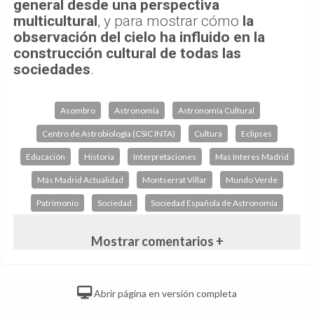
general desde una perspectiva
multicultural
, y para mostrar cómo
la
observación del cielo ha influido en la
construcción cultural de todas las
sociedades
.
Asombro
Astronomía
Astronomía Cultural
Centro de Astrobiología (CSIC INTA)
Cultura
Eclipses
Educación
Historia
Interpretaciones
Mas Interes Madrid
Más Madrid Actualidad
Montserrat Villar
Mundo Verde
Patrimonio
Sociedad
Sociedad Española de Astronomía
Mostrar comentarios +
Abrir página en versión completa