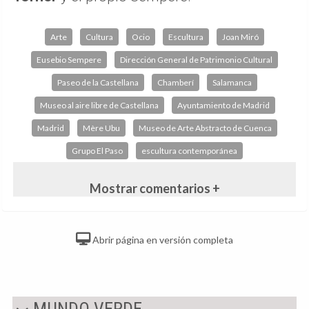
Arte
Cultura
Ocio
Escultura
Joan Miró
Eusebio Sempere
Dirección General de Patrimonio Cultural
Paseo de la Castellana
Chamberí
Salamanca
Museo al aire libre de Castellana
Ayuntamiento de Madrid
Madrid
Mère Ubu
Museo de Arte Abstracto de Cuenca
Grupo El Paso
escultura contemporánea
Mostrar comentarios +
Abrir página en versión completa
MUNDO VERDE