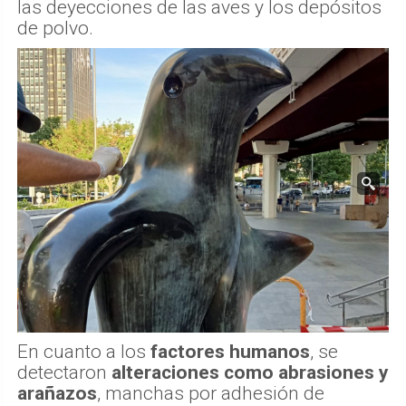
las deyecciones de las aves y los depósitos
de polvo.
En cuanto a los
factores humanos
, se
detectaron
alteraciones como abrasiones y
arañazos
, manchas por adhesión de