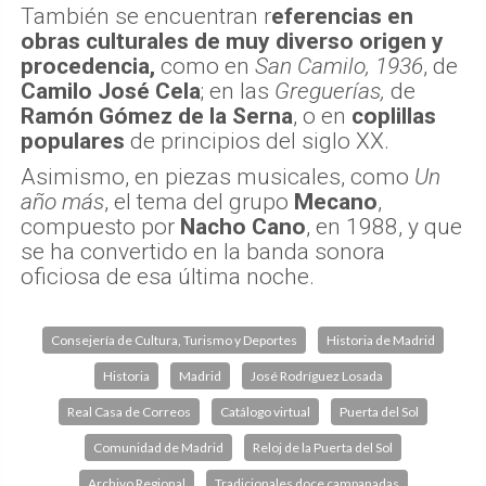
También se encuentran r
eferencias en
obras culturales de muy diverso origen y
procedencia,
como en
San Camilo, 1936
, de
Camilo José Cela
; en las
Greguerías,
de
Ramón Gómez de la Serna
, o en
coplillas
populares
de principios del siglo XX.
Asimismo, en piezas musicales, como
Un
año más
, el tema del grupo
Mecano
,
compuesto por
Nacho Cano
, en 1988, y que
se ha convertido en la banda sonora
oficiosa de esa última noche.
Consejería de Cultura, Turismo y Deportes
Historia de Madrid
Historia
Madrid
José Rodríguez Losada
Real Casa de Correos
Catálogo virtual
Puerta del Sol
Comunidad de Madrid
Reloj de la Puerta del Sol
Archivo Regional
Tradicionales doce campanadas