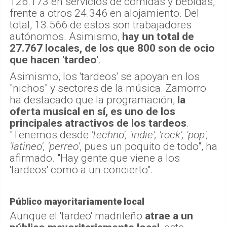
126.173 en servicios de comidas y bebidas,
frente a otros 24.346 en alojamiento. Del
total, 13.566 de estos son trabajadores
autónomos. Asimismo,
hay un total de
27.767 locales, de los que 800 son de ocio
que hacen 'tardeo'
.
Asimismo, los 'tardeos' se apoyan en los
"nichos" y sectores de la música. Zamorro
ha destacado que la programación,
la
oferta musical en sí, es uno de los
principales atractivos de los tardeos
.
"Tenemos desde
'techno', 'indie', 'rock', 'pop',
'latineo', 'perreo'
, pues un poquito de todo", ha
afirmado. "Hay gente que viene a los
'tardeos' como a un concierto".
Público mayoritariamente local
Aunque el 'tardeo' madrileño
atrae a un