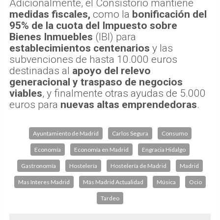
Adicionalmente, el Consistorio mantiene
medidas fiscales,
como la
bonificación del
95% de la cuota del Impuesto sobre
Bienes Inmuebles
(IBI) para
establecimientos centenarios
y las
subvenciones de hasta 10.000 euros
destinadas al
apoyo del relevo
generacional y traspaso de negocios
viables
, y finalmente otras ayudas de 5.000
euros para
nuevas altas emprendedoras
.
Ayuntamiento de Madrid
Carlos Segura
Consumo
Economía
Economía en Madrid
Engracia Hidalgo
Gastronomía
Hostelería
Hostelería de Madrid
Madrid
Mas Interes Madrid
Más Madrid Actualidad
Música
Ocio
Tardeo