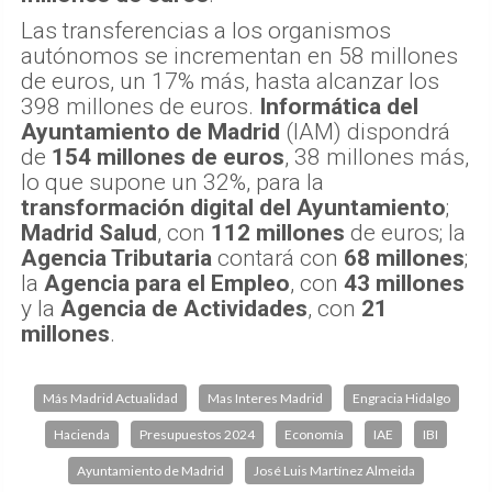
Las transferencias a los organismos
autónomos se incrementan en 58 millones
de euros, un 17% más, hasta alcanzar los
398 millones de euros.
Informática del
Ayuntamiento de Madrid
(IAM) dispondrá
de
154 millones de euros
, 38 millones más,
lo que supone un 32%, para la
transformación digital del Ayuntamiento
;
Madrid Salud
, con
112 millones
de euros; la
Agencia Tributaria
contará con
68 millones
;
la
Agencia para el Empleo
, con
43 millones
y la
Agencia de Actividades
, con
21
millones
.
Más Madrid Actualidad
Mas Interes Madrid
Engracia Hidalgo
Hacienda
Presupuestos 2024
Economía
IAE
IBI
Ayuntamiento de Madrid
José Luis Martínez Almeida