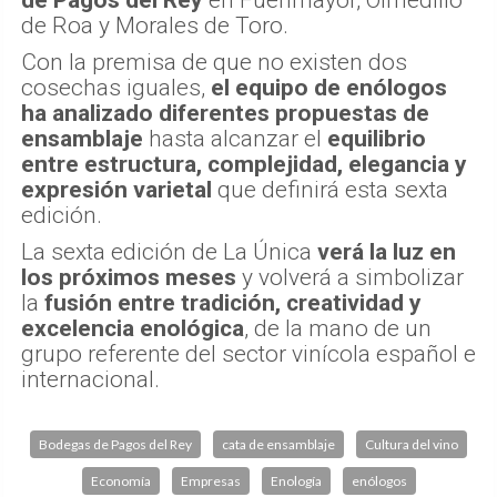
de Pagos del Rey
en Fuenmayor, Olmedillo
de Roa y Morales de Toro.
Con la premisa de que no existen dos
cosechas iguales,
el equipo de enólogos
ha analizado diferentes propuestas de
ensamblaje
hasta alcanzar el
equilibrio
entre estructura, complejidad, elegancia y
expresión varietal
que definirá esta sexta
edición.
La sexta edición de La Única
verá la luz en
los próximos meses
y volverá a simbolizar
la
fusión entre tradición, creatividad y
excelencia enológica
, de la mano de un
grupo referente del sector vinícola español e
internacional.
Bodegas de Pagos del Rey
cata de ensamblaje
Cultura del vino
Economía
Empresas
Enología
enólogos