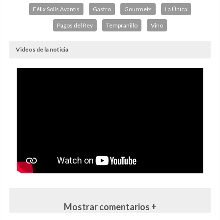
Félix Solís Avantis
Gastro
Gourmets
La Única
Pagos del Rey
Tempranillo
Vino
Videos de la noticia
Mostrar comentarios +