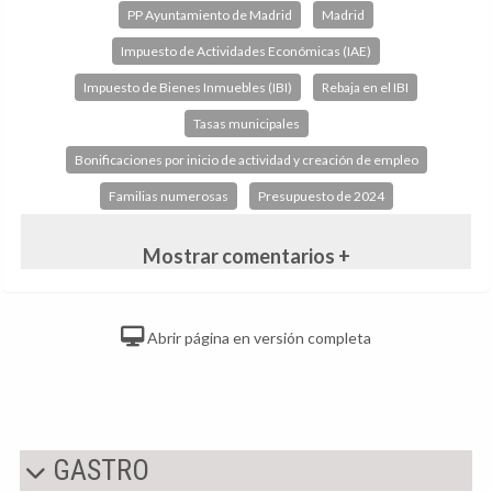
PP Ayuntamiento de Madrid
Madrid
Impuesto de Actividades Económicas (IAE)
Impuesto de Bienes Inmuebles (IBI)
Rebaja en el IBI
Tasas municipales
Bonificaciones por inicio de actividad y creación de empleo
Familias numerosas
Presupuesto de 2024
Mostrar comentarios +
Abrir página en versión completa
GASTRO