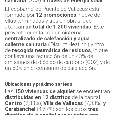
sanitaria
(ACS)
a través de energía solar
.
El 'ecobarrio' de Puente de Vallecas está
formado por
12 promociones
, nueve de
ellas terminadas y tres en obras, que
abarcan
un total de 1.200 viviendas
. Este
proyecto cuenta con un
sistema
centralizado de calefacción y agua
caliente sanitaria
('District Heating') y otro
de
recogida neumática de residuos
, lo que
conlleva una reducción de un 43% de
emisiones de dióxido de carbono (CO2) y de
un 50% en el consumo de calefacción.
Ubicaciones y próximo sorteos
Las
150 viviendas de alquiler
se encuentran
distribuidas en 12 distritos
de la capital.
Centro
(7,33%),
Villa de Vallecas
(7,33%)
y
Carabanchel
(4,67%) son los otros
tres
distritos de la capital que cuentan con