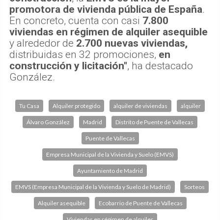
promotora de vivienda pública de España
.
En concreto, cuenta con casi
7.800
viviendas en régimen de alquiler asequible
y alrededor de
2.700 nuevas viviendas,
distribuidas en 32 promociones,
en
construcción y licitación"
, ha destacado
González.
Tu Casa
Alquiler protegido
alquiler de viviendas
alquiler
Álvaro González
Madrid
Distrito de Puente de Vallecas
Puente de Vallecas
Empresa Municipal de la Vivienda y Suelo (EMVS)
Ayuntamiento de Madrid
EMVS (Empresa Municipal de la Vivienda y Suelo de Madrid)
Sorteos
Alquiler asequible
Ecobarrio de Puente de Vallecas
Viviendas en régimen de alquiler