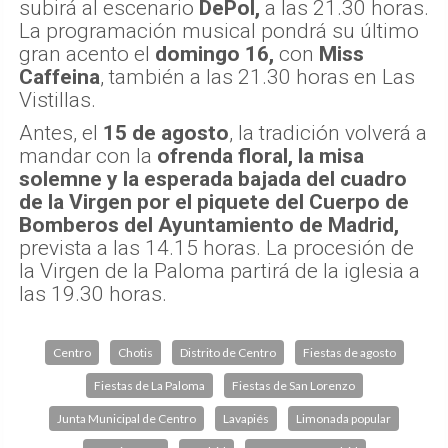
subirá al escenario
DePol,
a las 21.30 horas.
La programación musical pondrá su último
gran acento el
domingo 16,
con
Miss
Caffeina
, también a las 21.30 horas en Las
Vistillas.
Antes, el
15 de agosto
, la tradición volverá a
mandar con la
ofrenda floral, la misa
solemne y la esperada bajada del cuadro
de la Virgen por el piquete del Cuerpo de
Bomberos del Ayuntamiento de Madrid,
prevista a las 14.15 horas. La procesión de
la Virgen de la Paloma partirá de la iglesia a
las 19.30 horas.
Centro
Chotis
Distrito de Centro
Fiestas de agosto
Fiestas de La Paloma
Fiestas de San Lorenzo
Junta Municipal de Centro
Lavapiés
Limonada popular