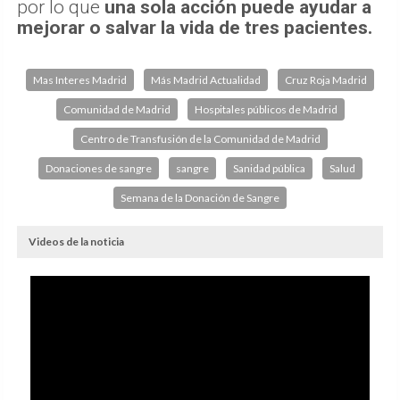
por lo que
una sola acción puede ayudar a
mejorar o salvar la vida de tres pacientes.
Mas Interes Madrid
Más Madrid Actualidad
Cruz Roja Madrid
Comunidad de Madrid
Hospitales públicos de Madrid
Centro de Transfusión de la Comunidad de Madrid
Donaciones de sangre
sangre
Sanidad pública
Salud
Semana de la Donación de Sangre
Videos de la noticia