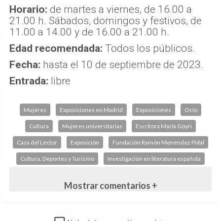
Horario:
de martes a viernes, de 16.00 a
21.00 h. Sábados, domingos y festivos, de
11.00 a 14.00 y de 16.00 a 21.00 h.
Edad recomendada:
Todos los públicos.
Fecha:
hasta el 10 de septiembre de 2023.
Entrada:
libre
Mujeres
Exposiciones en Madrid
Exposiciones
Ocio
Cultura
Mujeres universitarias
Escritora María Goyri
Casa del Lector
Exposición
Fundación Ramón Menéndez Pidal
Cultura, Deportes y Turismo
Investigación en literatura española
Mostrar comentarios +