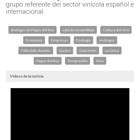
grupo referente del sector vinícola español e
internacional.
Bodegas de Pagos del Rey
cata de ensamblaje
Cultura del vino
Economía
Empresas
Enología
enólogos
Félix Solís Avantis
Gastro
Gourmets
La Única
Pagos del Rey
Tempranillo
Vino
Videos de la noticia