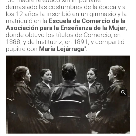
"Su madre la educó sin importarle
demasiado las costumbres de la época y a
los 12 años la inscribió en un gimnasio y la
matriculó en la
Escuela de Comercio de la
Asociación para la Enseñanza de la Mujer
,
donde obtuvo los títulos de Comercio, en
1888, y de Institutriz, en 1891, y compartió
pupitre con
María Lejárraga
".