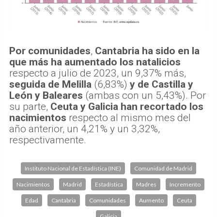
Por comunidades
,
Cantabria ha sido en la
que más ha aumentado los natalicios
respecto a julio de 2023, un 9,37% más,
seguida de Melilla
(6,83%)
y de Castilla y
León y Baleares
(ambas con un 5,43%). Por
su parte,
Ceuta y Galicia han recortado los
nacimientos
respecto al mismo mes del
año anterior, un 4,21% y un 3,32%,
respectivamente.
Instituto Nacional de Estadística (INE)
Comunidad de Madrid
Nacimientos
Madrid
Estadística
Madres
Incremento
Edad
Cantabria
Comunidades
Aumento
Ceuta
Galicia