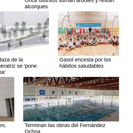
Once distritos suman árboles y restan
alcorques
laza de la
Gasol encesta por los
ratriz se 'pone
hábitos saludables
a'
es,
Terminan las obras del Fernández
Ochoa