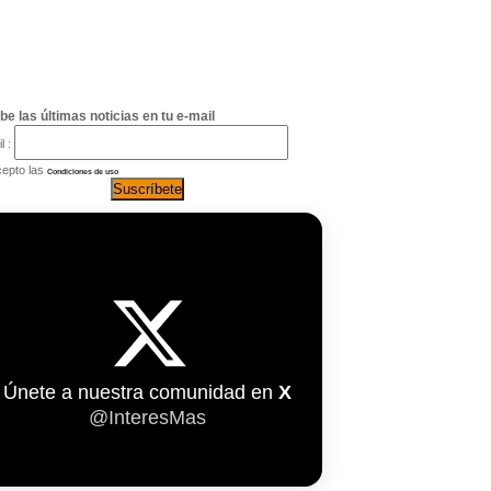
be las últimas noticias en tu e-mail
l :
epto las
Condiciones de uso
Únete a nuestra comunidad en
X
@InteresMas