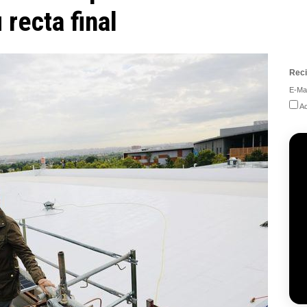
recta final
Reci
E-Mai
Ac