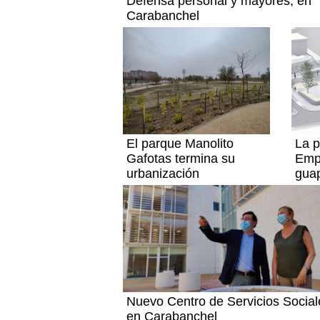
Defensa personal y mayores, en
Carabanchel
El parque Manolito
La p
Gafotas termina su
Empe
urbanización
guap
Nuevo Centro de Servicios Social
en Carabanchel