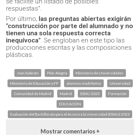
se facilite un listado de posibles
respuestas".
Por último,
las preguntas abiertas exigirán
"construcción por parte del alumnado y no
tienen una sola respuesta correcta
inequívoca"
. Se engloban en este tipo las
producciones escritas y las composiciones
plásticas.
Joan Subirats
Pilar Alegría
Ministerio de Universidades
Ministerio de Educación y FP
alumnos madrileños
Universidad
Comunidad de Madrid
Madrid
EBAU 2023
Formación
EDUCACIÓN
Evaluación del Bachillerato para el Acceso a la Universidad (EBAU) 2023
Mostrar comentarios +