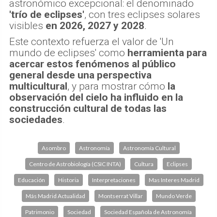
astronómico excepcional: el denominado
'trío de eclipses'
, con tres eclipses solares
visibles
en 2026, 2027 y 2028
.
Este contexto refuerza el valor de 'Un
mundo de eclipses' como
herramienta para
acercar estos fenómenos al público
general desde una perspectiva
multicultural
, y para mostrar cómo
la
observación del cielo ha influido en la
construcción cultural de todas las
sociedades
.
Asombro
Astronomía
Astronomía Cultural
Centro de Astrobiología (CSIC INTA)
Cultura
Eclipses
Educación
Historia
Interpretaciones
Mas Interes Madrid
Más Madrid Actualidad
Montserrat Villar
Mundo Verde
Patrimonio
Sociedad
Sociedad Española de Astronomía