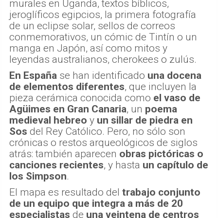
murales en Uganda, textos bíblicos,
jeroglíficos egipcios, la primera fotografía
de un eclipse solar, sellos de correos
conmemorativos, un cómic de Tintín o un
manga en Japón, así como mitos y
leyendas australianos, cherokees o zulús.
En España
se han identificado
una docena
de elementos diferentes
, que incluyen la
pieza cerámica conocida como
el vaso de
Agüimes
en Gran Canaria
, un
poema
medieval hebreo
y
un sillar de piedra en
Sos
del Rey Católico. Pero, no sólo son
crónicas o restos arqueológicos de siglos
atrás: también aparecen
obras pictóricas o
canciones recientes
, y hasta
un capítulo de
los Simpson
.
El mapa es resultado del
trabajo conjunto
de un equipo que integra a más de 20
especialistas
de
una veintena de centros