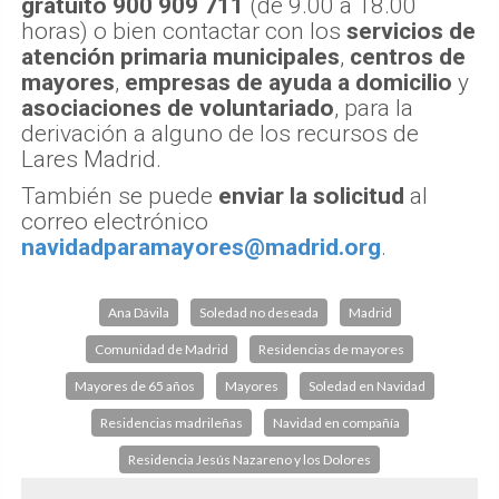
gratuito 900 909 711
(de 9.00 a 18.00
horas) o bien contactar con los
servicios de
atención primaria municipales
,
centros de
mayores
,
empresas de ayuda a domicilio
y
asociaciones de voluntariado
, para la
derivación a alguno de los recursos de
Lares Madrid.
También se puede
enviar la solicitud
al
correo electrónico
navidadparamayores@madrid.org
.
Ana Dávila
Soledad no deseada
Madrid
Comunidad de Madrid
Residencias de mayores
Mayores de 65 años
Mayores
Soledad en Navidad
Residencias madrileñas
Navidad en compañía
Residencia Jesús Nazareno y los Dolores