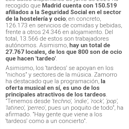
recogido que
Madrid cuenta con 150.519
afiliados a la Seguridad Social en el sector
de la hostelería y ocio
; en concreto,
126.173 en servicios de comidas y bebidas,
frente a otros 24.346 en alojamiento. Del
total, 13.566 de estos son trabajadores
autónomos. Asimismo,
hay un total de
27.767 locales, de los que 800 son de ocio
que hacen 'tardeo'
.
Asimismo, los 'tardeos' se apoyan en los
"nichos" y sectores de la música. Zamorro
ha destacado que la programación,
la
oferta musical en sí, es uno de los
principales atractivos de los tardeos
.
"Tenemos desde
'techno', 'indie', 'rock', 'pop',
'latineo', 'perreo'
, pues un poquito de todo", ha
afirmado. "Hay gente que viene a los
'tardeos' como a un concierto".