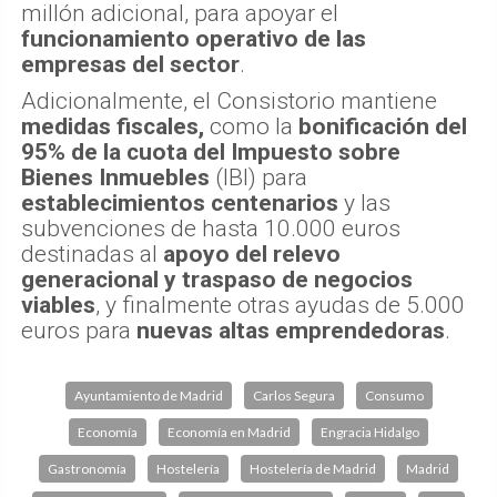
millón adicional, para apoyar el
funcionamiento operativo de las
empresas del sector
.
Adicionalmente, el Consistorio mantiene
medidas fiscales,
como la
bonificación del
95% de la cuota del Impuesto sobre
Bienes Inmuebles
(IBI) para
establecimientos centenarios
y las
subvenciones de hasta 10.000 euros
destinadas al
apoyo del relevo
generacional y traspaso de negocios
viables
, y finalmente otras ayudas de 5.000
euros para
nuevas altas emprendedoras
.
Ayuntamiento de Madrid
Carlos Segura
Consumo
Economía
Economía en Madrid
Engracia Hidalgo
Gastronomía
Hostelería
Hostelería de Madrid
Madrid