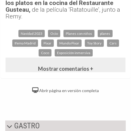
los platos en la cocina del Restaurante
Gusteau,
de la película 'Ratatouille', junto a
Remy.
Navidad 2023
Ocio
Planes con niños
planes
Ifema Madrid
Pixar
Mundo Pixar
Toy Story
Cars
Coco
Exposición inmersiva
Mostrar comentarios +
Abrir página en versión completa
GASTRO