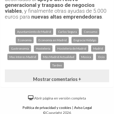
generacional y traspaso de negocios
viables
, y finalmente otras ayudas de 5.000
euros para
nuevas altas emprendedoras
.
Ayuntamiento de Madrid
Carlos Segura
Consumo
Economía
Economía en Madrid
Engracia Hidalgo
Gastronomía
Hostelería
Hostelería de Madrid
Madrid
Mas Interes Madrid
Más Madrid Actualidad
Música
Ocio
Tardeo
Mostrar comentarios +
Abrir página en versión completa
Política de privacidad y cookies
|
Aviso Legal
©Copyright 2026