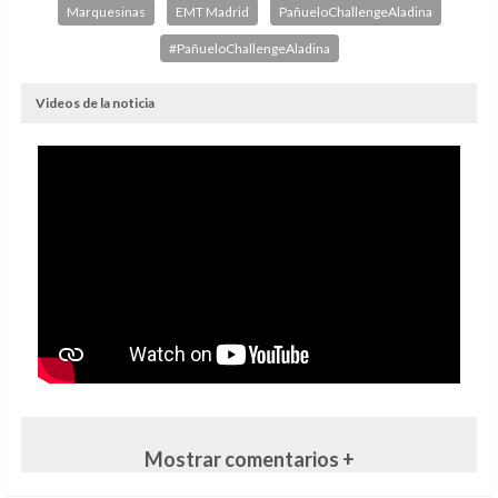
Marquesinas
EMT Madrid
PañueloChallengeAladina
#PañueloChallengeAladina
Videos de la noticia
Mostrar comentarios +