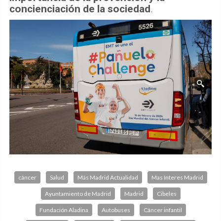
concienciación de la sociedad
.
cáncer
Salud
Más Madrid Actualidad
Mas Interes Madrid
Ayuntamiento de Madrid
Madrid
Cibeles
Fundación Aladina
Autobuses
Cáncer infantil