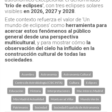
'trío de eclipses'
, con tres eclipses solares
visibles
en 2026, 2027 y 2028
.
Este contexto refuerza el valor de 'Un
mundo de eclipses' como
herramienta para
acercar estos fenómenos al público
general desde una perspectiva
multicultural
, y para mostrar cómo
la
observación del cielo ha influido en la
construcción cultural de todas las
sociedades
.
Asombro
Astronomía
Astronomía Cultural
Centro de Astrobiología (CSIC INTA)
Cultura
Eclipses
Educación
Historia
Interpretaciones
Mas Interes Madrid
Más Madrid Actualidad
Montserrat Villar
Mundo Verde
Patrimonio
Sociedad
Sociedad Española de Astronomía