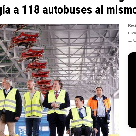
gía a 118 autobuses al mism
Reci
E-Mai
Ac