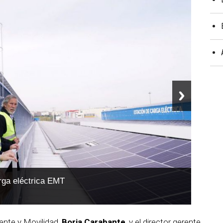
rga eléctrica EMT
ente y Movilidad,
Borja Carabante
, y el director gerente