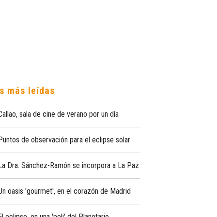
s más leídas
Callao, sala de cine de verano por un día
Puntos de observación para el eclipse solar
La Dra. Sánchez-Ramón se incorpora a La Paz
Un oasis 'gourmet', en el corazón de Madrid
El eclipse, en una 'peli' del Planetario