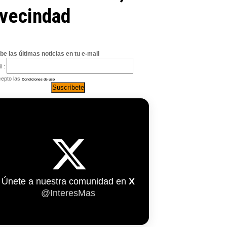
 vecindad
be las últimas noticias en tu e-mail
l :
epto las
Condiciones de uso
Únete a nuestra comunidad en
X
@InteresMas