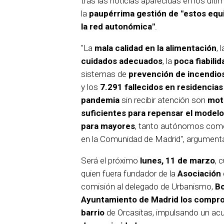
tras las noticias aparecidas en los últ
la
paupérrima gestión de "estos eq
la red autonómica"
.
"La
mala calidad en la alimentación
, 
cuidados adecuados
, la
poca fiabilid
sistemas de
prevención de incendio
y los
7.291 fallecidos en residencias
pandemia
sin recibir atención son
mot
suficientes para repensar el modelo
para mayores
, tanto autónomos com
en la Comunidad de Madrid", argument
Será el próximo
lunes, 11 de marzo
, 
quien fuera fundador de la
Asociación 
comisión al delegado de Urbanismo,
Bo
Ayuntamiento de Madrid los comprom
barrio
de Orcasitas, impulsando un acu