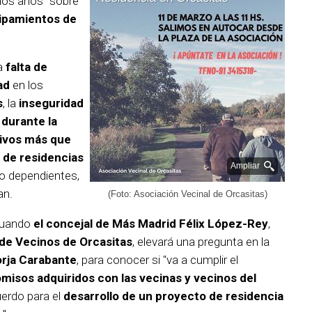
imos años" sobre
uipamientos de
la
falta de
ad
en los
s
, la
inseguridad
 durante la
ivos más que
 de residencias
Ampliar
o dependientes,
an.
(Foto: Asociación Vecinal de Orcasitas)
cuando
el concejal de Más Madrid Félix López-Rey
,
de Vecinos de Orcasitas
, elevará una pregunta en la
rja Carabante
, para conocer si "va a cumplir el
isos adquiridos con las vecinas y vecinos del
erdo para el
desarrollo de un proyecto de residencia