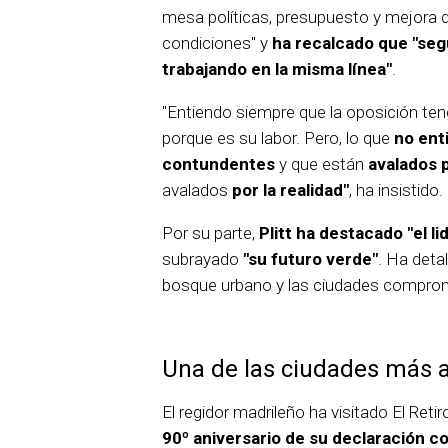
mesa políticas, presupuesto y mejora d
condiciones" y
ha recalcado que "seg
trabajando en la misma línea"
.
"Entiendo siempre que la oposición teng
porque es su labor. Pero, lo que
no ent
contundentes
y que están
avalados 
avalados
por la realidad"
, ha insistido.
Por su parte,
Plitt ha destacado "el li
subrayado
"su futuro verde"
. Ha deta
bosque urbano y las ciudades comprom
Una de las ciudades más 
El regidor madrileño ha visitado El Reti
90º aniversario de su declaración co