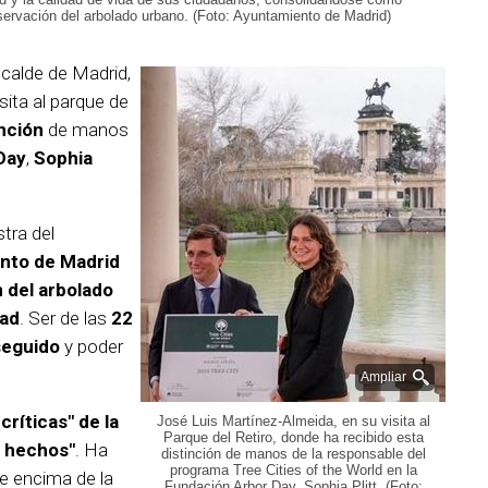
nservación del arbolado urbano. (Foto: Ayuntamiento de Madrid)
lcalde de Madrid,
isita al parque de
inción
de manos
Day
,
Sophia
tra del
nto de Madrid
 del arbolado
dad
. Ser de las
22
seguido
y poder
Ampliar
 críticas" de la
José Luis Martínez-Almeida, en su visita al
Parque del Retiro, donde ha recibido esta
s hechos"
. Ha
distinción de manos de la responsable del
programa Tree Cities of the World en la
e encima de la
Fundación Arbor Day, Sophia Plitt. (Foto: