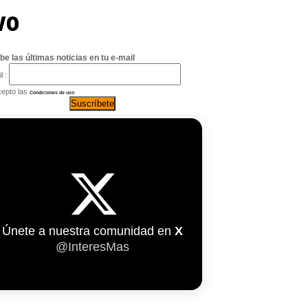
vo
be las últimas noticias en tu e-mail
l :
epto las
Condiciones de uso
Únete a nuestra comunidad en
X
@InteresMas