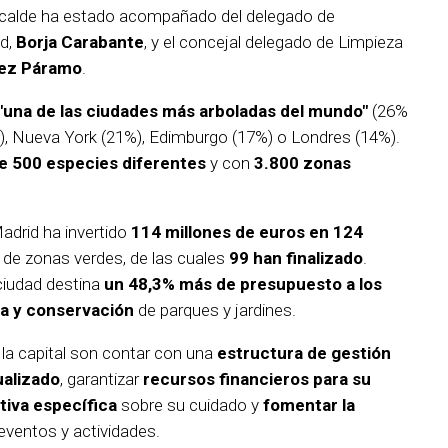
alcalde ha estado acompañado del delegado de
ad,
Borja Carabante
, y el concejal delegado de Limpieza
nez Páramo
.
"una de las ciudades más arboladas del mundo"
(26%
%), Nueva York (21%), Edimburgo (17%) o Londres (14%).
de 500 especies diferentes
y con
3.800 zonas
Madrid ha invertido
114 millones de euros en 124
 de zonas verdes, de las cuales
99 han finalizado
.
iudad destina
un 48,3% más de presupuesto a los
za y conservación
de parques y jardines.
la capital son contar con una
estructura de gestión
ualizado
, garantizar
recursos financieros para su
iva específica
sobre su cuidado y
fomentar la
ventos y actividades.