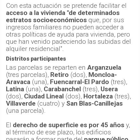
Con esta actuación se pretende facilitar el
acceso a la vivienda "de determinados
estratos socioeconómicos
que, por sus
ingresos familiares no pueden acceder a
otras políticas de ayuda para vivienda, pero
que han venido padeciendo las subidas del
alquiler residencial".
Distritos participantes
Las parcelas se reparten en
Arganzuela
(tres parcelas),
Retiro
(dos),
Moncloa-
Aravaca
(una),
Fuencarral-El Pardo
(tres),
Latina
(una),
Carabanchel
(tres),
Usera
(dos),
Ciudad Lineal
(dos),
Hortaleza
(tres),
Villaverde
(cuatro) y
San Blas-Canillejas
(una parcela).
El
derecho de superficie es por 45 años
y,
al término de ese plazo, los edificios
pasarán a formar parte del
parque público