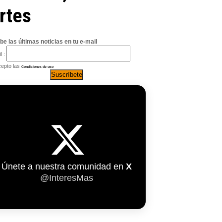
rtes
be las últimas noticias en tu e-mail
l :
epto las
Condiciones de uso
Únete a nuestra comunidad en
X
@InteresMas