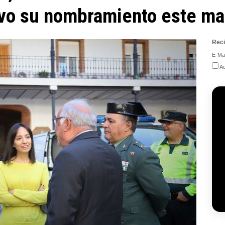
ivo su nombramiento este ma
Reci
E-Mai
Ac