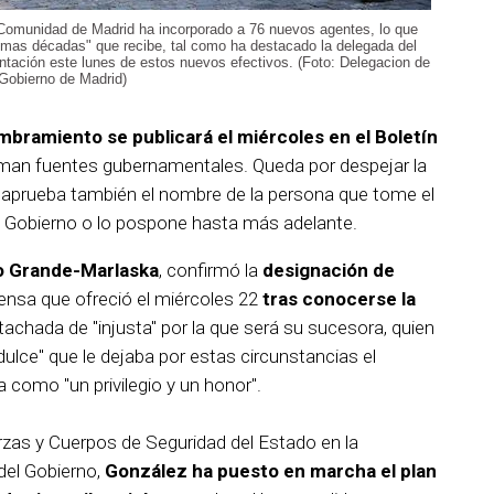
a Comunidad de Madrid ha incorporado a 76 nuevos agentes, lo que
timas décadas" que recibe, tal como ha destacado la delegada del
tación este lunes de estos nuevos efectivos. (Foto: Delegacion de
Gobierno de Madrid)
mbramiento se publicará el miércoles en el Boletín
man fuentes gubernamentales. Queda por despejar la
s aprueba también el nombre de la persona que tome el
el Gobierno o lo pospone hasta más adelante.
 Grande-Marlaska
, confirmó la
designación de
rensa que ofreció el miércoles 22
tras conocerse la
tachada de "injusta" por la que será su sucesora, quien
idulce" que le dejaba por estas circunstancias el
como "un privilegio y un honor".
erzas y Cuerpos de Seguridad del Estado en la
el Gobierno,
González ha puesto en marcha el plan