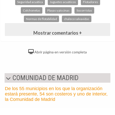
Seguridad acuática
Juguetes acuáticos
Flotadores
Colchonetas
Playas y piscinas
Socorristas
Normas de flotabilidad
chaleco salvavidas
Mostrar comentarios +
Abrir página en versión completa
COMUNIDAD DE MADRID
De los 55 municipios en los que la organización
estará presente, 54 son costeros y uno de interior,
la Comunidad de Madrid
Cruz Roja Española inicia la