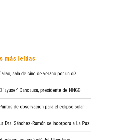
s más leídas
Callao, sala de cine de verano por un día
El 'ayuser' Dancausa, presidente de NNGG
Puntos de observación para el eclipse solar
La Dra. Sánchez-Ramón se incorpora a La Paz
El eclipse, en una 'peli' del Planetario