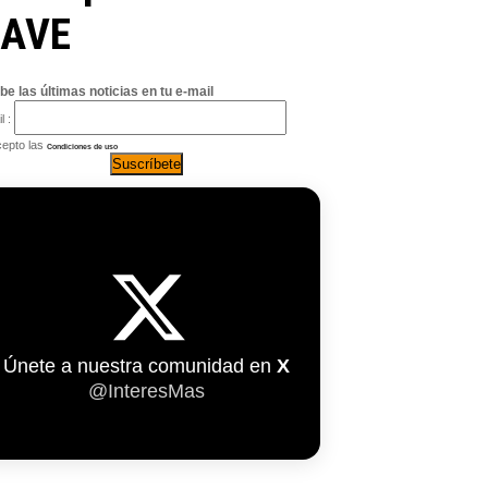
 AVE
be las últimas noticias en tu e-mail
l :
epto las
Condiciones de uso
Únete a nuestra comunidad en
X
@InteresMas