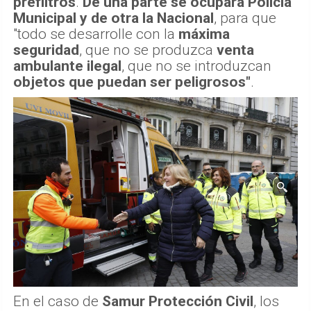
prefiltros
.
De una parte se ocupará Policía
Municipal y de otra la Nacional
, para que
"todo se desarrolle con la
máxima
seguridad
, que no se produzca
venta
ambulante ilegal
, que no se introduzcan
objetos que puedan ser peligrosos"
.
En el caso de
Samur Protección Civil
, los