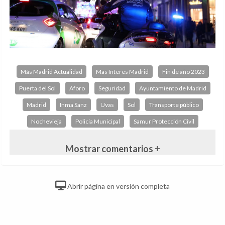
Más Madrid Actualidad
Mas Interes Madrid
Fin de año 2023
Puerta del Sol
Aforo
Seguridad
Ayuntamiento de Madrid
Madrid
Inma Sanz
Uvas
Sol
Transporte público
Nochevieja
Policía Municipal
Samur Protección Civil
Mostrar comentarios +
Abrir página en versión completa