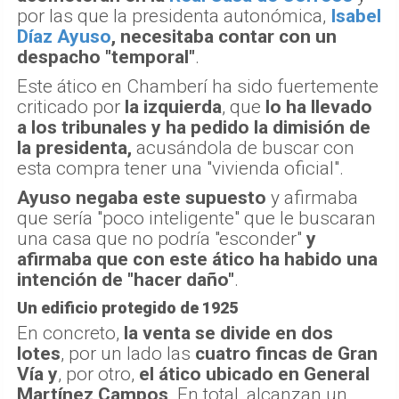
por las que la presidenta autonómica,
Isabel
Díaz Ayuso
, necesitaba contar con un
despacho "temporal"
.
Este ático en Chamberí ha sido fuertemente
criticado por
la izquierda
, que
lo ha llevado
a los tribunales y ha pedido la dimisión de
la presidenta,
acusándola de buscar con
esta compra tener una "vivienda oficial".
Ayuso negaba este supuesto
y afirmaba
que sería "poco inteligente" que le buscaran
una casa que no podría "esconder"
y
afirmaba que con este ático ha habido una
intención de "hacer daño"
.
Un edificio protegido de 1925
En concreto,
la venta se divide en dos
lotes
, por un lado las
cuatro fincas de Gran
Vía
y
, por otro,
el ático ubicado en General
Martínez Campos
. En total, alcanzan un