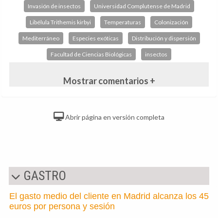
Invasión de insectos
Universidad Complutense de Madrid
Libélula Trithemis kirbyi
Temperaturas
Colonización
Mediterráneo
Especies exóticas
Distribución y dispersión
Facultad de Ciencias Biológicas
insectos
Mostrar comentarios +
Abrir página en versión completa
GASTRO
El gasto medio del cliente en Madrid alcanza los 45
euros por persona y sesión