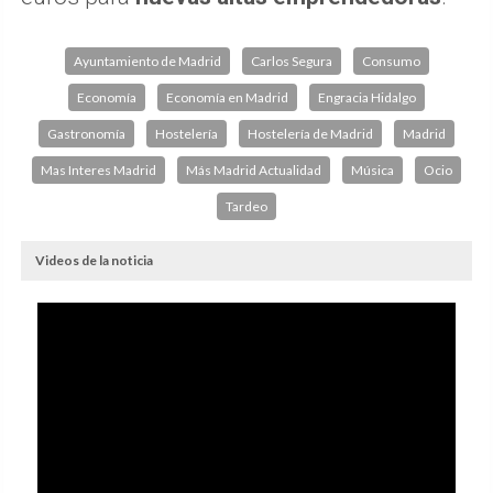
Ayuntamiento de Madrid
Carlos Segura
Consumo
Economía
Economía en Madrid
Engracia Hidalgo
Gastronomía
Hostelería
Hostelería de Madrid
Madrid
Mas Interes Madrid
Más Madrid Actualidad
Música
Ocio
Tardeo
Videos de la noticia