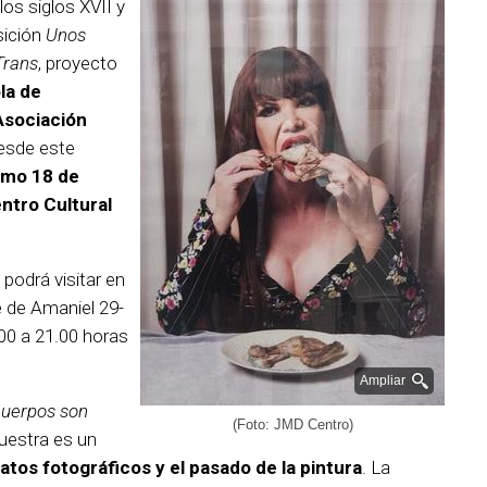
os siglos XVII y
sición
Unos
Trans
, proyecto
la de
Asociación
desde este
imo 18 de
ntro Cultural
 podrá visitar en
e de Amaniel 29-
.00 a 21.00 horas
Ampliar
uerpos son
(Foto: JMD Centro)
uestra es un
ratos fotográficos y el pasado de la pintura
. La