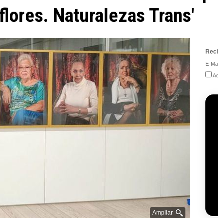
lores. Naturalezas Trans'
Reci
E-Mai
Ac
Ampliar