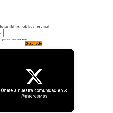
be las últimas noticias en tu e-mail
l :
epto las
Condiciones de uso
Únete a nuestra comunidad en
X
@InteresMas