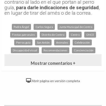
contrario al lado en el que portan al perro
guía,
para darle indicaciones de seguridad
,
en lugar de tirar del arnés o de la correa.
Padre Ángel
Carlos Segura
Junta Municipal de Centro
Fiestas patronales
Distrito de Centro
Centro
ONCE
Perros guía
San Antón
Animales
Celebración
Discapacidad visual
Recomendaciones
Concienciación
Mostrar comentarios +
Abrir página en versión completa