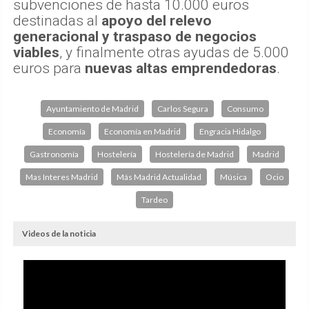
subvenciones de hasta 10.000 euros
destinadas al
apoyo del relevo
generacional y traspaso de negocios
viables
, y finalmente otras ayudas de 5.000
euros para
nuevas altas emprendedoras
.
Ayuntamiento de Madrid
Carlos Segura
Consumo
Economía
Economía en Madrid
Engracia Hidalgo
Gastronomía
Hostelería
Hostelería de Madrid
Madrid
Mas Interes Madrid
Más Madrid Actualidad
Música
Ocio
Tardeo
Videos de la noticia