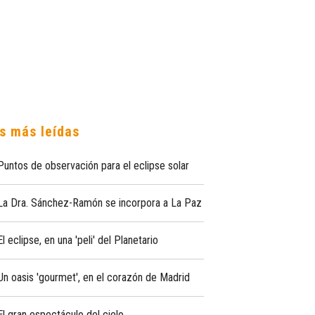
s más leídas
Puntos de observación para el eclipse solar
La Dra. Sánchez-Ramón se incorpora a La Paz
El eclipse, en una 'peli' del Planetario
Un oasis 'gourmet', en el corazón de Madrid
El gran espectáculo del cielo