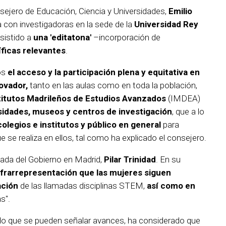
nsejero de Educación, Ciencia y Universidades,
Emilio
a con investigadoras en la sede de la
Universidad Rey
asistido a
una 'editatona'
–incorporación de
íficas relevantes
.
os
el acceso y la participación plena y equitativa en
novador,
tanto en las aulas como en toda la población,
titutos Madrileños de Estudios Avanzados
(IMDEA)
sidades, museos y centros de investigación
, que a lo
olegios e institutos y público en general
para
e se realiza en ellos, tal como ha explicado el consejero.
gada del Gobierno en Madrid,
Pilar Trinidad
. En su
nfrarrepresentación que las mujeres siguen
ación
de las llamadas disciplinas STEM,
así como en
s".
ido que se pueden señalar avances, ha considerado que