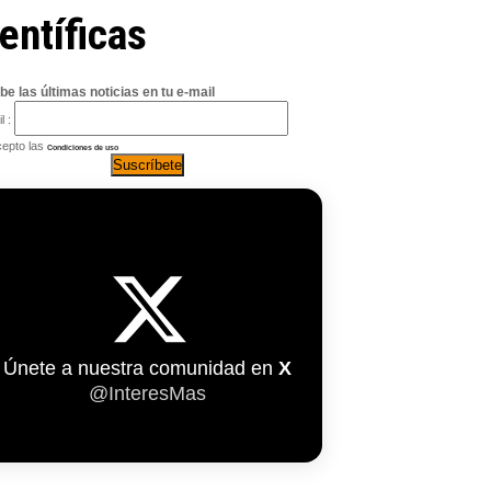
entíficas
be las últimas noticias en tu e-mail
l :
epto las
Condiciones de uso
Únete a nuestra comunidad en
X
@InteresMas