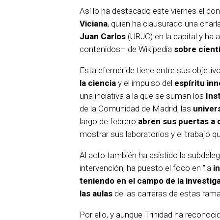
Así lo ha destacado este viernes el co
Viciana
, quien ha clausurado una charl
Juan Carlos
(URJC) en la capital y ha 
contenidos– de Wikipedia
sobre cient
Esta efeméride tiene entre sus objetiv
la ciencia
y el impulso del
espíritu in
una inciativa a la que se suman los
Ins
de la Comunidad de Madrid, las
univer
largo de febrero
abren sus puertas a c
mostrar sus laboratorios y el trabajo qu
Al acto también ha asistido la subdele
intervención, ha puesto el foco en "la
i
teniendo en el campo de la investig
las aulas
de las carreras de estas rama
Por ello, y aunque Trinidad ha reconoc