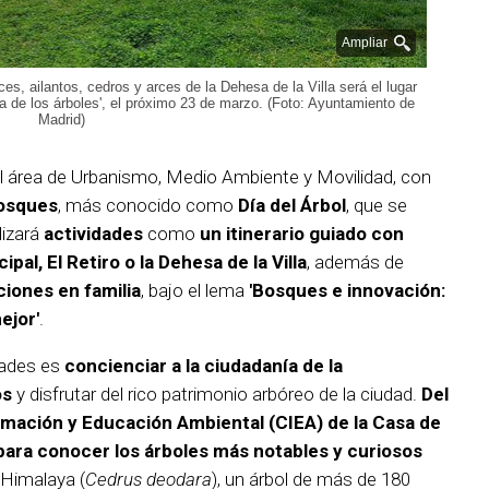
Ampliar
es, ailantos, cedros y arces de la Dehesa de la Villa será el lugar
ta de los árboles', el próximo 23 de marzo. (Foto: Ayuntamiento de
Madrid)
el área de Urbanismo, Medio Ambiente y Movilidad, con
Bosques
, más conocido como
Día del Árbol
, que se
alizará
actividades
como
un itinerario guiado con
pal, El Retiro o la Dehesa de la Villa
, además de
ciones en familia
, bajo el lema
'Bosques e innovación:
ejor'
.
dades es
concienciar a la ciudadanía de la
os
y disfrutar del rico patrimonio arbóreo de la ciudad.
Del
rmación y Educación Ambiental (CIEA) de la Casa de
 para conocer los árboles más notables y curiosos
 Himalaya (
Cedrus deodara
), un árbol de más de 180