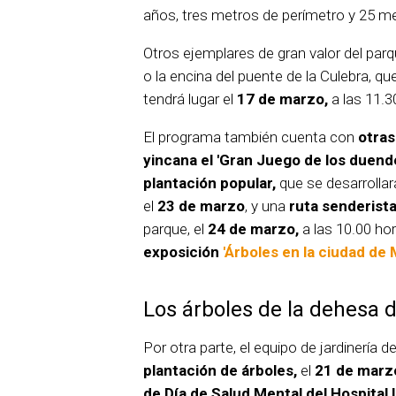
años, tres metros de perímetro y 25 me
Otros ejemplares de gran valor del parqu
o la encina del puente de la Culebra, q
tendrá lugar el
17 de marzo,
a las 11.3
El programa también cuenta con
otras
yincana el 'Gran Juego de los duend
plantación popular,
que se desarrollar
el
23 de marzo
, y una
ruta senderist
parque, el
24 de marzo,
a las 10.00 h
exposición
'Árboles en la ciudad de 
Los árboles de la dehesa de
Por otra parte, el equipo de jardinería d
plantación de árboles,
el
21 de marz
de Día de Salud Mental del Hospital 