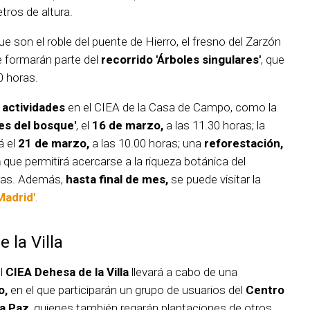
tros de altura.
e son el roble del puente de Hierro, el fresno del Zarzón
ue formarán parte del
recorrido 'Árboles singulares'
, que
0 horas.
 actividades
en el CIEA de la Casa de Campo, como la
es del bosque'
, el
16 de marzo,
a las 11.30 horas; la
á el
21 de marzo,
a las 10.00 horas; una
reforestación,
a
que permitirá acercarse a la riqueza botánica del
oras. Además,
hasta final de mes,
se puede visitar la
Madrid'
.
 la Villa
el
CIEA Dehesa de la Villa
llevará a cabo de una
o,
en el que participarán un grupo de usuarios del
Centro
la Paz
, quienes también regarán plantaciones de otros