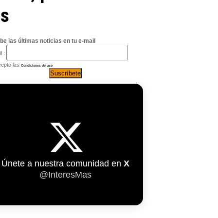
os
be las últimas noticias en tu e-mail
l :
epto las
Condiciones de uso
Únete a nuestra comunidad en
X
@InteresMas