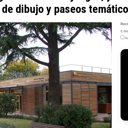
s de dibujo y paseos temátic
Reci
E-Mai
Ac