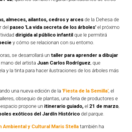
as, almeces, ailantos, cedros y arces
de la Dehesa de
r del
paseo 'La vida secreta de los árboles'
el próximo
ctividad
dirigida al público infantil
que le permitirá
pecie
y cómo se relacionan con su entorno.
horas, se desarrollará un
taller para aprender a dibujar
 mano del artista
Juan Carlos Rodríguez
, que
la y la tinta para hacer ilustraciones de los árboles más
ando una nueva edición de la
'Fiesta de la Semilla'
, el
talleres, obsequio de plantas, una feria de productores e
e espacio propone un
itinerario guiado,
el
21 de marzo
,
boles exóticos del Jardín Histórico
del parque.
 Ambiental y Cultural Maris Stella
también ha