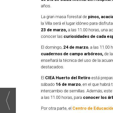
años.
La gran masa forestal de
pinos, acaci
la Villa será el lugar idóneo para disfruta
23 de marzo,
a las 11.00 horas, una a
conocer las
curiosidades de cada es
El domingo,
24 de marzo
, a las 11.00 
cuadernos de campo arbóreos,
de la
enseñará la técnica del uso de la acuare
destacados.
El
CIEA Huerto del Retiro
está prepar
sábado
16 de marzo
, en el que habrá 
intercambio de semillas. Además, est
a las 11.00 horas, para
conocer los ár
Por otra parte, el
Centro de Educación