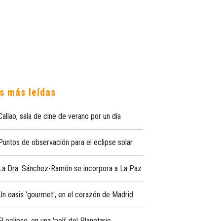
s más leídas
Callao, sala de cine de verano por un día
Puntos de observación para el eclipse solar
La Dra. Sánchez-Ramón se incorpora a La Paz
Un oasis 'gourmet', en el corazón de Madrid
El eclipse, en una 'peli' del Planetario