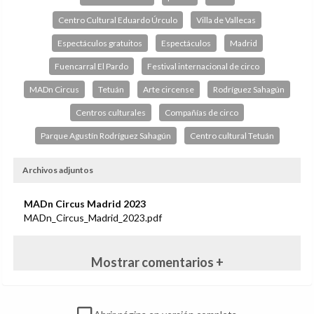
Centro Cultural Eduardo Úrculo
Villa de Vallecas
Espectáculos gratuitos
Espectáculos
Madrid
Fuencarral El Pardo
Festival internacional de circo
MADn Circus
Tetuán
Arte circense
Rodríguez Sahagún
Centros culturales
Compañías de circo
Parque Agustín Rodríguez Sahagún
Centro cultural Tetuán
Archivos adjuntos
MADn Circus Madrid 2023
MADn_Circus_Madrid_2023.pdf
Mostrar comentarios +