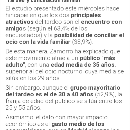
'Tardeo' y conciliación familiar
El estudio presentado este miércoles hace
hincapié en que los dos
principales
atractivos
del tardeo son el
encuentro con
amigo
s (según el 63,4% de los
encuestados) y la
posibilidad de conciliar el
ocio con la vida familiar
(38,9%).
De esta manera, Zamorro ha explicado que
este movimiento atrae a un
público "más
adulto"
, con una
edad media de 35 años
,
superior al del ocio nocturno, cuya media se
sitúa en los 29 años.
Sin embargo, aunque el
grupo mayoritario
del tardeo es el de 30 a 40 años
(52,9%), la
franja de edad del público se sitúa entre los
25 y 55 años.
Asimismo, el dato con mayor impacto
económico es el
gasto medio de los