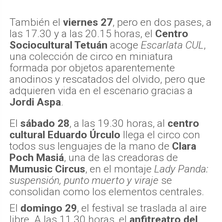
También el
viernes 27
, pero en dos pases, a
las 17.30 y a las 20.15 horas, el
Centro
Sociocultural Tetuán
acoge
Escarlata CUL
,
una colección de circo en miniatura
formada por objetos aparentemente
anodinos y rescatados del olvido, pero que
adquieren vida en el escenario gracias a
Jordi Aspa
.
El
sábado 28
, a las 19.30 horas, al
centro
cultural Eduardo Úrculo
llega el circo con
todos sus lenguajes de la mano de
Clara
Poch Masiá
, una de las creadoras de
Mumusic Circus
, en el montaje
Lady Panda:
suspensión, punto muerto y viraje
se
consolidan como los elementos centrales.
El
domingo 29
, el festival se traslada al aire
libre. A las 11.30 horas, el
anfitreatro del