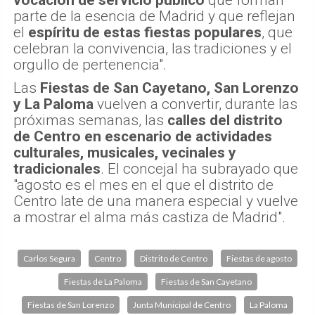
vocación de servicio público
que forman
parte de la esencia de Madrid y que reflejan
el
espíritu de estas fiestas populares
, que
celebran la convivencia, las tradiciones y el
orgullo de pertenencia".
Las
Fiestas de San Cayetano, San Lorenzo
y La Paloma
vuelven a convertir, durante las
próximas semanas, las
calles del distrito
de Centro en escenario de actividades
culturales, musicales, vecinales y
tradicionales
. El concejal ha subrayado que
"agosto es el mes en el que el distrito de
Centro late de una manera especial y vuelve
a mostrar el alma más castiza de Madrid".
Carlos Segura
Centro
Distrito de Centro
Fiestas de agosto
Fiestas de La Paloma
Fiestas de San Cayetano
Fiestas de San Lorenzo
Junta Municipal de Centro
La Paloma