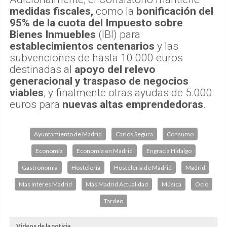
medidas fiscales,
como la
bonificación del
95% de la cuota del Impuesto sobre
Bienes Inmuebles
(IBI) para
establecimientos centenarios
y las
subvenciones de hasta 10.000 euros
destinadas al
apoyo del relevo
generacional y traspaso de negocios
viables
, y finalmente otras ayudas de 5.000
euros para
nuevas altas emprendedoras
.
Ayuntamiento de Madrid
Carlos Segura
Consumo
Economía
Economía en Madrid
Engracia Hidalgo
Gastronomía
Hostelería
Hostelería de Madrid
Madrid
Mas Interes Madrid
Más Madrid Actualidad
Música
Ocio
Tardeo
Videos de la noticia