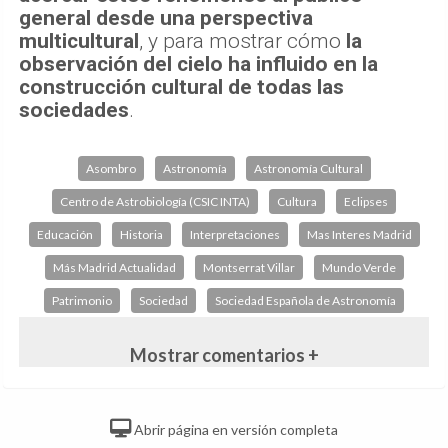
general desde una perspectiva
multicultural
, y para mostrar cómo
la
observación del cielo ha influido en la
construcción cultural de todas las
sociedades
.
Asombro
Astronomía
Astronomía Cultural
Centro de Astrobiología (CSIC INTA)
Cultura
Eclipses
Educación
Historia
Interpretaciones
Mas Interes Madrid
Más Madrid Actualidad
Montserrat Villar
Mundo Verde
Patrimonio
Sociedad
Sociedad Española de Astronomía
Mostrar comentarios +
Abrir página en versión completa