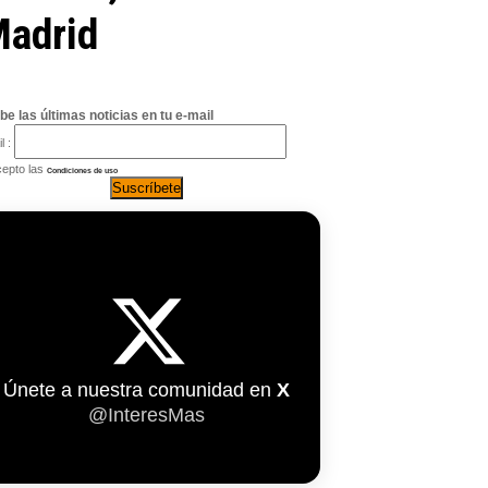
Madrid
be las últimas noticias en tu e-mail
l :
epto las
Condiciones de uso
Únete a nuestra comunidad en
X
@InteresMas