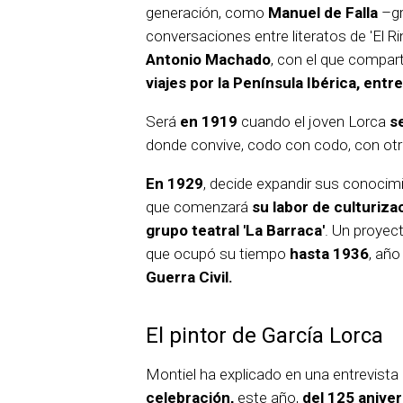
generación, como
Manuel de Falla
–gr
conversaciones entre literatos de 'El Ri
Antonio Machado
, con el que compar
viajes por la Península Ibérica, entr
Será
en 1919
cuando el joven Lorca
s
donde convive, codo con codo, con otr
En 1929
, decide expandir sus conocim
que comenzará
su labor de culturiza
grupo teatral 'La Barraca'
. Un proyec
que ocupó su tiempo
hasta 1936
, año
Guerra Civil.
El pintor de García Lorca
Montiel ha explicado en una entrevista
celebración,
este año,
del 125 aniver