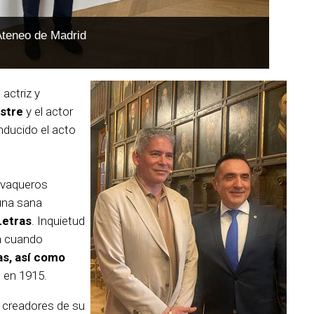
 Ateneo de Madrid
 actriz y
astre
y el actor
nducido el acto
tevaqueros
una sana
Letras
. Inquietud
n cuando
as, así como
, en 1915.
s creadores de su