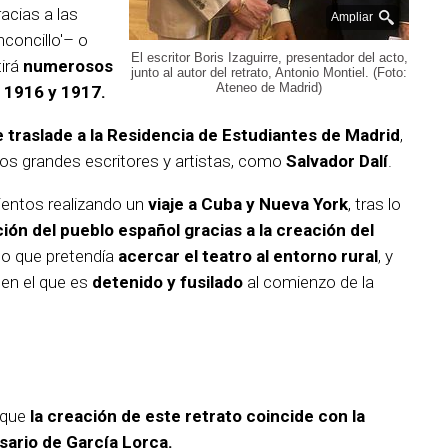
acias a las
Ampliar
nconcillo'– o
El escritor Boris Izaguirre, presentador del acto,
tirá
numerosos
junto al autor del retrato, Antonio Montiel. (Foto:
Ateneo de Madrid)
e 1916 y 1917.
e traslade a la Residencia de Estudiantes de Madrid
,
os grandes escritores y artistas, como
Salvador Dalí
.
ientos realizando un
viaje a Cuba y Nueva York
, tras lo
ción del pueblo español gracias a la creación del
to que pretendía
acercar el teatro al entorno rural
, y
 en el que es
detenido y fusilado
al comienzo de la
 que
la creación de este retrato coincide con la
sario de García Lorca.