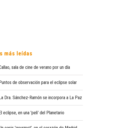
s más leídas
Callao, sala de cine de verano por un día
Puntos de observación para el eclipse solar
La Dra. Sánchez-Ramón se incorpora a La Paz
El eclipse, en una 'peli' del Planetario
Un oasis 'gourmet', en el corazón de Madrid