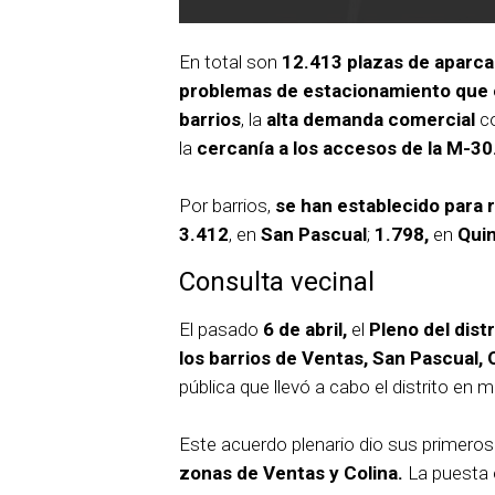
En total son
12.413 plazas de aparc
problemas de estacionamiento que e
barrios
, la
alta demanda comercial
co
la
cercanía a los accesos de la M-30
Por barrios,
se han establecido para 
3.412
, en
San Pascual
;
1.798,
en
Qui
Consulta vecinal
El pasado
6 de abril,
el
Pleno del dist
los barrios de Ventas, San Pascual, 
pública que llevó a cabo el distrito en 
Este acuerdo plenario dio sus primero
zonas de Ventas y Colina.
La puesta 