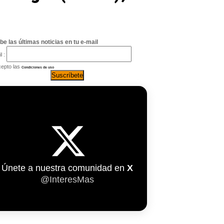
be las últimas noticias en tu e-mail
l :
epto las
Condiciones de uso
Únete a nuestra comunidad en
X
@InteresMas