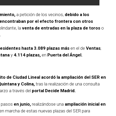
amiento,
a petición de los vecinos,
debido a los
ncontraban por el efecto frontera con otros
lindante, la
venta de entradas en la plaza de toros
o
.
residentes hasta 3.089 plazas más
en el de
Ventas
;
ntana
y
4.114 plazas,
en
Puerta del Ángel.
rito de Ciudad Lineal acordó la ampliación del SER en
Quintana y Colina,
tras la realización de una consulta
marzo a través del
portal Decide Madrid.
s pasos
en junio,
realizándose una
ampliación inicial en
en marcha de estas nuevas plazas del SER para