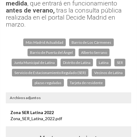
medida
, que entrará en funcionamiento
antes de verano,
tras la consulta pública
realizada en el portal Decide Madrid en
marzo.
Más Madrid Actualidad
Barrio de Los Cármenes
Barrio de Puerta del Ángel
Alberto Serrano
Junta Municipal de Latina
Distrito de Latina
Latina
SER
Servicio de Estacionamiento Regulado (SER)
Vecinos de Latina
plazas reguladas
Tarjeta de residente
Archivos adjuntos
Zona SER Latina 2022
Zona_SER_Latina_2022.pdf