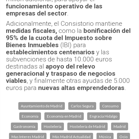
funcionamiento operativo de las
empresas del sector
.
Adicionalmente, el Consistorio mantiene
medidas fiscales,
como la
bonificación del
95% de la cuota del Impuesto sobre
Bienes Inmuebles
(IBI) para
establecimientos centenarios
y las
subvenciones de hasta 10.000 euros
destinadas al
apoyo del relevo
generacional y traspaso de negocios
viables
, y finalmente otras ayudas de 5.000
euros para
nuevas altas emprendedoras
.
Ayuntamiento de Madrid
Carlos Segura
Consumo
Economía
Economía en Madrid
Engracia Hidalgo
Gastronomía
Hostelería
Hostelería de Madrid
Madrid
Mas Interes Madrid
Más Madrid Actualidad
Música
Ocio